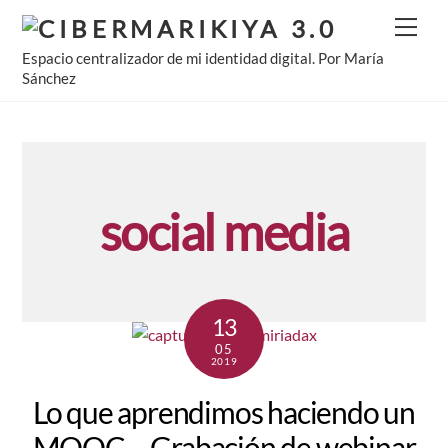
Skip
Men
to
Espacio centralizador de mi identidad digital. Por María
content
Sánchez
social media
13
05
2019
Lo que aprendimos haciendo un
MOOC… Grabación de webinar