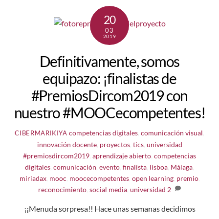
20
03
2019
Definitivamente, somos
equipazo: ¡finalistas de
#PremiosDircom2019 con
nuestro #MOOCecompetentes!
competencias digitales
,
comunicación visual
,
CIBERMARIKIYA
innovación docente
,
proyectos
,
tics
,
universidad
#premiosdircom2019
,
aprendizaje abierto
,
competencias
digitales
,
comunicación
,
evento
,
finalista
,
lisboa
,
Málaga
,
miriadax
,
mooc
,
moocecompetentes
,
open learning
,
premio
,
reconocimiento
,
social media
,
universidad
2
¡¡Menuda sorpresa!! Hace unas semanas decidimos