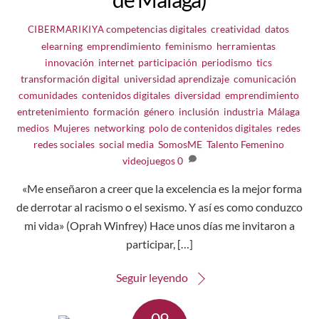
competencias digitales
,
creatividad
,
datos
,
CIBERMARIKIYA
elearning
,
emprendimiento
,
feminismo
,
herramientas
,
innovación
,
internet
,
participación
,
periodismo
,
tics
,
transformación digital
,
universidad
aprendizaje
,
comunicación
,
comunidades
,
contenidos digitales
,
diversidad
,
emprendimiento
,
entretenimiento
,
formación
,
género
,
inclusión
,
industria
,
Málaga
,
medios
,
Mujeres
,
networking
,
polo de contenidos digitales
,
redes
,
redes sociales
,
social media
,
SomosME
,
Talento Femenino
,
videojuegos
0
«Me enseñaron a creer que la excelencia es la mejor forma
de derrotar al racismo o el sexismo. Y así es como conduzco
mi vida» (Oprah Winfrey) Hace unos días me invitaron a
participar, […]
Seguir leyendo
09