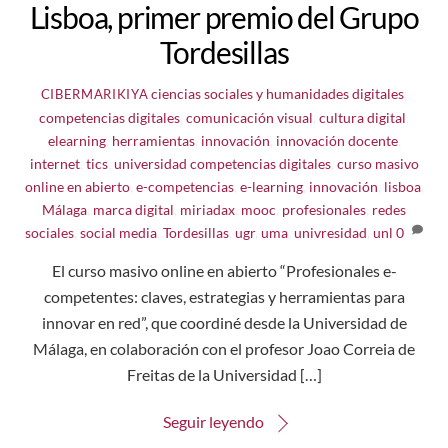
Lisboa, primer premio del Grupo
Tordesillas
ciencias sociales y humanidades digitales
,
CIBERMARIKIYA
competencias digitales
,
comunicación visual
,
cultura digital
,
elearning
,
herramientas
,
innovación
,
innovación docente
,
internet
,
tics
,
universidad
competencias digitales
,
curso masivo
online en abierto
,
e-competencias
,
e-learning
,
innovación
,
lisboa
,
Málaga
,
marca digital
,
miriadax
,
mooc
,
profesionales
,
redes
sociales
,
social media
,
Tordesillas
,
ugr
,
uma
,
univresidad
,
unl
0
El curso masivo online en abierto “Profesionales e-
competentes: claves, estrategias y herramientas para
innovar en red”, que coordiné desde la Universidad de
Málaga, en colaboración con el profesor Joao Correia de
Freitas de la Universidad […]
Seguir leyendo