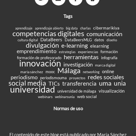
Tags
cibermarikiya
aprendizaje
aprendizaje abierto
big data
charlas
competencias digitales
comunicación
DataBeers
DataBeersMLG
datos
diseño
cultura digital
divulgación
e-learning
elearning
emprendimiento
formación
experiencias
estrategias
herramientas
formación de profesorado
infografía
innovación
investigación
marca digital
Málaga
online
mooc
maría sánchez
networking
redes sociales
periodismo
periodismouma
proyectos
social media
uma
unia
transferencia
TICs
universidad
visualización
universidad de málaga
web social
webinars
webinarsunia
Normas de uso
El contenido de este blog está publicado por María Sánchez