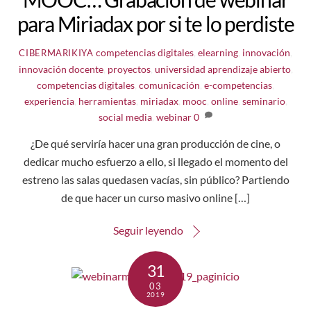
para Miriadax por si te lo perdiste
competencias digitales
,
elearning
,
innovación
,
CIBERMARIKIYA
innovación docente
,
proyectos
,
universidad
aprendizaje abierto
,
competencias digitales
,
comunicación
,
e-competencias
,
experiencia
,
herramientas
,
miriadax
,
mooc
,
online
,
seminario
,
social media
,
webinar
0
¿De qué serviría hacer una gran producción de cine, o
dedicar mucho esfuerzo a ello, si llegado el momento del
estreno las salas quedasen vacías, sin público? Partiendo
de que hacer un curso masivo online […]
Seguir leyendo
31
03
2019