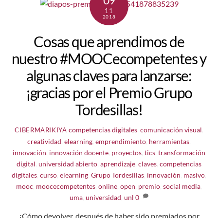
11
2018
Cosas que aprendimos de
nuestro #MOOCecompetentes y
algunas claves para lanzarse:
¡gracias por el Premio Grupo
Tordesillas!
competencias digitales
,
comunicación visual
,
CIBERMARIKIYA
creatividad
,
elearning
,
emprendimiento
,
herramientas
,
innovación
,
innovación docente
,
proyectos
,
tics
,
transformación
digital
,
universidad
abierto
,
aprendizaje
,
claves
,
competencias
digitales
,
curso
,
elearning
,
Grupo Tordesillas
,
innovación
,
masivo
,
mooc
,
moocecompetentes
,
online
,
open
,
premio
,
social media
,
uma
,
universidad
,
unl
0
¿Cómo devolver, después de haber sido premiados por