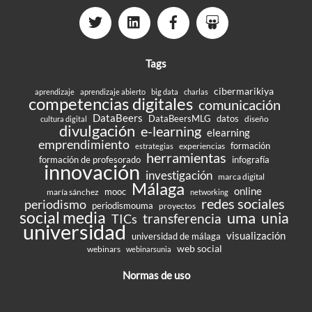
Tags
cibermarikiya
aprendizaje
aprendizaje abierto
big data
charlas
competencias digitales
comunicación
DataBeers
DataBeersMLG
datos
diseño
cultura digital
divulgación
e-learning
elearning
emprendimiento
formación
experiencias
estrategias
herramientas
formación de profesorado
infografía
innovación
investigación
marca digital
Málaga
online
mooc
maría sánchez
networking
redes sociales
periodismo
periodismouma
proyectos
social media
uma
unia
transferencia
TICs
universidad
visualización
universidad de málaga
web social
webinars
webinarsunia
Normas de uso