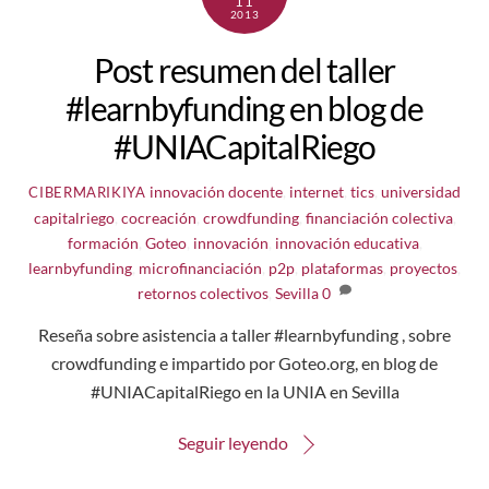
11
2013
Post resumen del taller
#learnbyfunding en blog de
#UNIACapitalRiego
innovación docente
,
internet
,
tics
,
universidad
CIBERMARIKIYA
capitalriego
,
cocreación
,
crowdfunding
,
financiación colectiva
,
formación
,
Goteo
,
innovación
,
innovación educativa
,
learnbyfunding
,
microfinanciación
,
p2p
,
plataformas
,
proyectos
,
retornos colectivos
,
Sevilla
0
Reseña sobre asistencia a taller #learnbyfunding , sobre
crowdfunding e impartido por Goteo.org, en blog de
#UNIACapitalRiego en la UNIA en Sevilla
Seguir leyendo