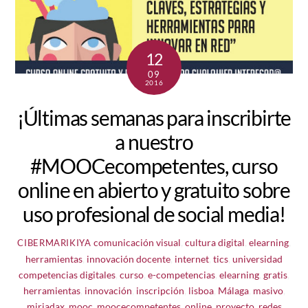
12
09
2016
¡Últimas semanas para inscribirte
a nuestro
#MOOCecompetentes, curso
online en abierto y gratuito sobre
uso profesional de social media!
comunicación visual
,
cultura digital
,
elearning
,
CIBERMARIKIYA
herramientas
,
innovación docente
,
internet
,
tics
,
universidad
competencias digitales
,
curso
,
e-competencias
,
elearning
,
gratis
,
herramientas
,
innovación
,
inscripción
,
lisboa
,
Málaga
,
masivo
,
miriadax
,
mooc
,
moocecompetentes
,
online
,
proyecto
,
redes