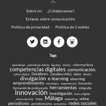
Back
To
Sobre mí
¿Colaboramos?
Top
Enlaces sobre comunicación
Política de privacidad
Política de Cookies
Tags
cibermarikiya
aprendizaje
aprendizaje abierto
big data
charlas
competencias digitales
comunicación
DataBeers
DataBeersMLG
datos
diseño
cultura digital
divulgación
e-learning
elearning
emprendimiento
formación
experiencias
estrategias
herramientas
formación de profesorado
infografía
innovación
investigación
marca digital
Málaga
online
mooc
maría sánchez
networking
redes sociales
periodismo
periodismouma
proyectos