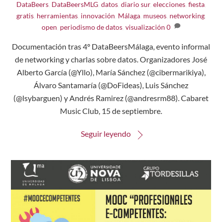
DataBeers
,
DataBeersMLG
,
datos
,
diario sur
,
elecciones
,
fiesta
,
gratis
,
herramientas
,
innovación
,
Málaga
,
museos
,
networking
,
open
,
periodismo de datos
,
visualización
0
Documentación tras 4º DataBeersMálaga, evento informal
de networking y charlas sobre datos. Organizadores José
Alberto García (@Yllo), María Sánchez (@cibermarikiya),
Álvaro Santamaría (@DoFideas), Luis Sánchez
(@lsybarguen) y Andrés Ramirez (@andresrm88). Cabaret
Music Club, 15 de septiembre.
Seguir leyendo