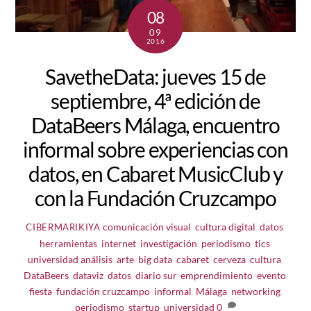
08
09
2016
SavetheData: jueves 15 de
septiembre, 4ª edición de
DataBeers Málaga, encuentro
informal sobre experiencias con
datos, en Cabaret MusicClub y
con la Fundación Cruzcampo
comunicación visual
,
cultura digital
,
datos
,
CIBERMARIKIYA
herramientas
,
internet
,
investigación
,
periodismo
,
tics
,
universidad
análisis
,
arte
,
big data
,
cabaret
,
cerveza
,
cultura
,
DataBeers
,
dataviz
,
datos
,
diario sur
,
emprendimiento
,
evento
,
fiesta
,
fundación cruzcampo
,
informal
,
Málaga
,
networking
,
periodismo
,
startup
,
universidad
0