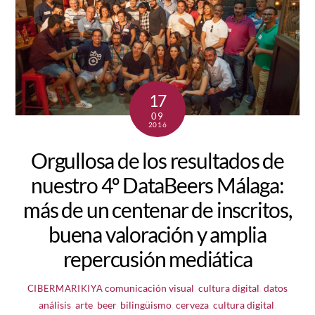
17
09
2016
Orgullosa de los resultados de
nuestro 4º DataBeers Málaga:
más de un centenar de inscritos,
buena valoración y amplia
repercusión mediática
comunicación visual
,
cultura digital
,
datos
CIBERMARIKIYA
análisis
,
arte
,
beer
,
bilingüismo
,
cerveza
,
cultura digital
,