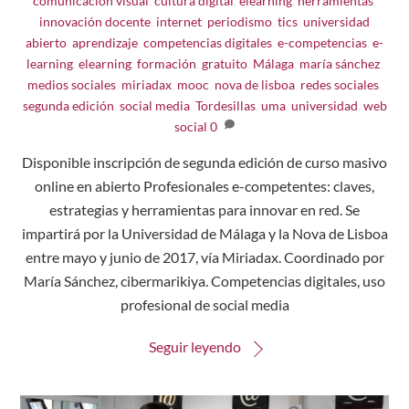
comunicación visual
,
cultura digital
,
elearning
,
herramientas
,
innovación docente
,
internet
,
periodismo
,
tics
,
universidad
abierto
,
aprendizaje
,
competencias digitales
,
e-competencias
,
e-
learning
,
elearning
,
formación
,
gratuito
,
Málaga
,
maría sánchez
,
medios sociales
,
miriadax
,
mooc
,
nova de lisboa
,
redes sociales
,
segunda edición
,
social media
,
Tordesillas
,
uma
,
universidad
,
web
social
0
Disponible inscripción de segunda edición de curso masivo
online en abierto Profesionales e-competentes: claves,
estrategias y herramientas para innovar en red. Se
impartirá por la Universidad de Málaga y la Nova de Lisboa
entre mayo y junio de 2017, vía Miriadax. Coordinado por
María Sánchez, cibermarikiya. Competencias digitales, uso
profesional de social media
Seguir leyendo