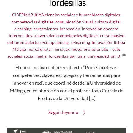
Tordesillas
ciencias sociales y humanidades digitales
,
CIBERMARIKIYA
competencias digitales
,
comunicación visual
,
cultura digital
,
elearning
,
herramientas
,
innovación
,
innovación docente
,
internet
,
tics
,
universidad
competencias digitales
,
curso masivo
online en abierto
,
e-competencias
,
e-learning
,
innovación
,
lisboa
,
Málaga
,
marca digital
,
miriadax
,
mooc
,
profesionales
,
redes
sociales
,
social media
,
Tordesillas
,
ugr
,
uma
,
univresidad
,
unl
0
El curso masivo online en abierto “Profesionales e-
competentes: claves, estrategias y herramientas para
innovar en red”, que coordiné desde la Universidad de
Málaga, en colaboración con el profesor Joao Correia de
Freitas de la Universidad […]
Seguir leyendo