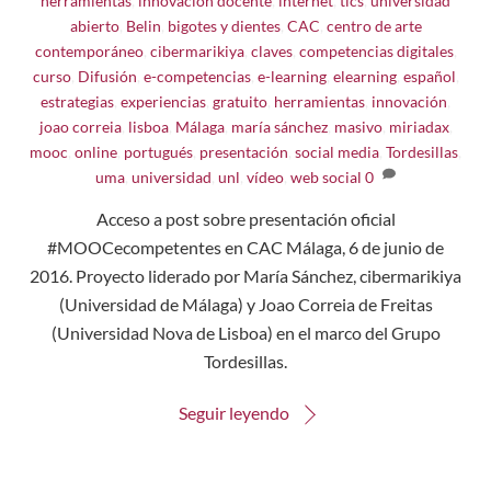
herramientas
,
innovación docente
,
internet
,
tics
,
universidad
abierto
,
Belin
,
bigotes y dientes
,
CAC
,
centro de arte
contemporáneo
,
cibermarikiya
,
claves
,
competencias digitales
,
curso
,
Difusión
,
e-competencias
,
e-learning
,
elearning
,
español
,
estrategias
,
experiencias
,
gratuito
,
herramientas
,
innovación
,
joao correia
,
lisboa
,
Málaga
,
maría sánchez
,
masivo
,
miriadax
,
mooc
,
online
,
portugués
,
presentación
,
social media
,
Tordesillas
,
uma
,
universidad
,
unl
,
vídeo
,
web social
0
Acceso a post sobre presentación oficial
#MOOCecompetentes en CAC Málaga, 6 de junio de
2016. Proyecto liderado por María Sánchez, cibermarikiya
(Universidad de Málaga) y Joao Correia de Freitas
(Universidad Nova de Lisboa) en el marco del Grupo
Tordesillas.
Seguir leyendo