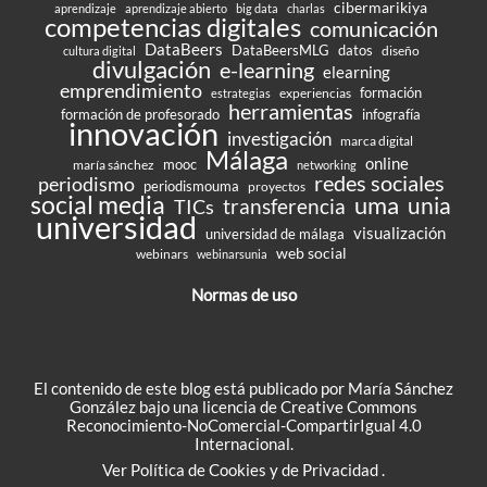
cibermarikiya
aprendizaje
aprendizaje abierto
big data
charlas
competencias digitales
comunicación
DataBeers
DataBeersMLG
datos
diseño
cultura digital
divulgación
e-learning
elearning
emprendimiento
formación
experiencias
estrategias
herramientas
formación de profesorado
infografía
innovación
investigación
marca digital
Málaga
online
mooc
maría sánchez
networking
redes sociales
periodismo
periodismouma
proyectos
social media
uma
unia
transferencia
TICs
universidad
visualización
universidad de málaga
web social
webinars
webinarsunia
Normas de uso
El contenido de este blog está publicado por María Sánchez
González bajo una
licencia de Creative Commons
Reconocimiento-NoComercial-CompartirIgual 4.0
Internacional
.
Ver
Política de Cookies
y de
Privacidad
.