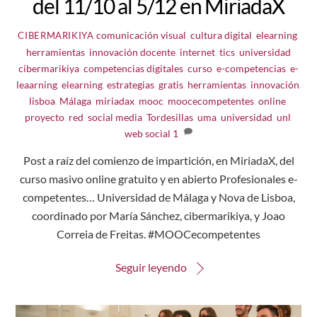
del 11/10 al 5/12 en MiriadaX
comunicación visual
,
cultura digital
,
elearning
,
CIBERMARIKIYA
herramientas
,
innovación docente
,
internet
,
tics
,
universidad
cibermarikiya
,
competencias digitales
,
curso
,
e-competencias
,
e-
leaarning
,
elearning
,
estrategias
,
gratis
,
herramientas
,
innovación
,
lisboa
,
Málaga
,
miriadax
,
mooc
,
moocecompetentes
,
online
,
proyecto
,
red
,
social media
,
Tordesillas
,
uma
,
universidad
,
unl
,
web social
1
Post a raíz del comienzo de impartición, en MiriadaX, del
curso masivo online gratuito y en abierto Profesionales e-
competentes… Universidad de Málaga y Nova de Lisboa,
coordinado por María Sánchez, cibermarikiya, y Joao
Correia de Freitas. #MOOCecompetentes
Seguir leyendo