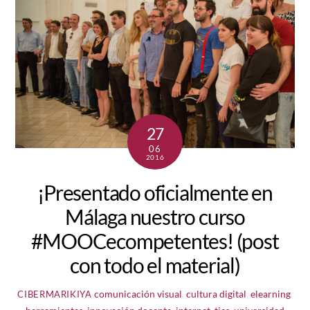
27
06
2016
¡Presentado oficialmente en
Málaga nuestro curso
#MOOCecompetentes! (post
con todo el material)
comunicación visual
,
cultura digital
,
elearning
,
CIBERMARIKIYA