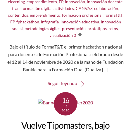
elearning
,
emprendimiento
,
FP
,
innovación
,
innovación docente
,
transformación digital
actividades
,
CANVAS
,
colaboración
,
contenidos
,
emprendimiento
,
formación profesional
,
formaT&T
,
FP
,
fphackathon
,
infografía
,
innovación educativa
,
innovación
social
,
metodologías ágiles
,
presentación
,
prototipos
,
retos
,
visualización
0
Bajo el título de FormaT&T, el primer hackathon nacional
para docentes de Formación Profesional, celebrado desde
el 12 al 14 de noviembre de 2020 de la mano de Fundación
Bankia para la Formación Dual (Dualiza […]
Seguir leyendo
16
11
2020
Vuelve Tipomasters, bajo