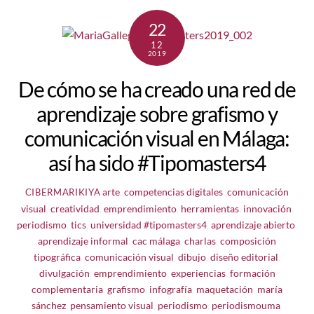
22
12
2019
De cómo se ha creado una red de
aprendizaje sobre grafismo y
comunicación visual en Málaga:
así ha sido #Tipomasters4
arte
,
competencias digitales
,
comunicación
CIBERMARIKIYA
visual
,
creatividad
,
emprendimiento
,
herramientas
,
innovación
,
periodismo
,
tics
,
universidad
#tipomasters4
,
aprendizaje abierto
,
aprendizaje informal
,
cac málaga
,
charlas
,
composición
tipográfica
,
comunicación visual
,
dibujo
,
diseño editorial
,
divulgación
,
emprendimiento
,
experiencias
,
formación
complementaria
,
grafismo
,
infografía
,
maquetación
,
maría
sánchez
,
pensamiento visual
,
periodismo
,
periodismouma
,