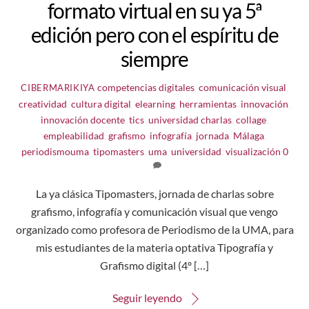
formato virtual en su ya 5ª
edición pero con el espíritu de
siempre
competencias digitales
,
comunicación visual
,
CIBERMARIKIYA
creatividad
,
cultura digital
,
elearning
,
herramientas
,
innovación
,
innovación docente
,
tics
,
universidad
charlas
,
collage
,
empleabilidad
,
grafismo
,
infografía
,
jornada
,
Málaga
,
periodismouma
,
tipomasters
,
uma
,
universidad
,
visualización
0
La ya clásica Tipomasters, jornada de charlas sobre
grafismo, infografía y comunicación visual que vengo
organizado como profesora de Periodismo de la UMA, para
mis estudiantes de la materia optativa Tipografía y
Grafismo digital (4º […]
Seguir leyendo