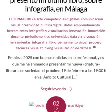
infografía, en Málaga
arte
,
competencias digitales
,
comunicación
CIBERMARIKIYA
visual
,
creatividad
,
cultura digital
,
datos
,
emprendimiento
,
herramientas
,
infografía y visualización
,
innovación
,
innovación
docente
,
periodismo
,
tics
,
universidad
data viz
,
divugación
,
herramientas
,
infografía
,
libro
,
pensamiento visual
,
proceso
,
técnicas
,
visual thinking
,
visualización de datos
0
Empieza 2025 con buenas noticias en lo profesional, y es
que me he animado a presentar mi nueva «criatura»
literaria en sociedad: el próximo 19 de febrero a las 19:00 h
en el Ámbito Cultural […]
Seguir leyendo
02
12
2024