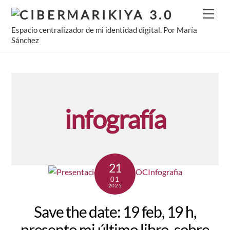
Skip
Men
to
Espacio centralizador de mi identidad digital. Por María
content
Sánchez
infografía
21
01
2025
Save the date: 19 feb, 19 h,
presento mi último libro, sobre