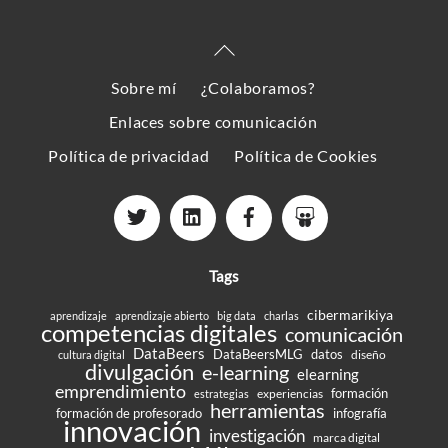
Back
To
Sobre mí
¿Colaboramos?
Top
Enlaces sobre comunicación
Política de privacidad
Política de Cookies
Tags
cibermarikiya
aprendizaje
aprendizaje abierto
big data
charlas
competencias digitales
comunicación
DataBeers
DataBeersMLG
datos
diseño
cultura digital
divulgación
e-learning
elearning
emprendimiento
formación
experiencias
estrategias
herramientas
formación de profesorado
infografía
innovación
investigación
marca digital