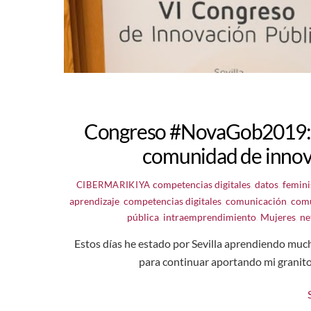
Congreso #NovaGob2019: “ex
comunidad de innov
competencias digitales
,
datos
,
femin
CIBERMARIKIYA
aprendizaje
,
competencias digitales
,
comunicación
,
com
pública
,
intraemprendimiento
,
Mujeres
,
ne
Estos días he estado por Sevilla aprendiendo mucho
para continuar aportando mi granito