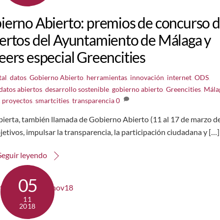
erno Abierto: premios de concurso 
iertos del Ayuntamiento de Málaga y
ers especial Greencities
tal
,
datos
,
Gobierno Abierto
,
herramientas
,
innovación
,
internet
,
ODS
,
datos abiertos
,
desarrollo sostenible
,
gobierno abierto
,
Greencities
,
Mála
,
proyectos
,
smartcities
,
transparencia
0
bierta, también llamada de Gobierno Abierto (11 al 17 de marzo d
jetivos, impulsar la transparencia, la participación ciudadana y […]
Seguir leyendo
05
11
2018