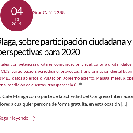
04
10
2019
laga, sobre participación ciudadana y
 perspectivas para 2020
tales
,
competencias digitales
,
comunicación visual
,
cultura digital
,
datos
,
,
ODS
,
participación
,
periodismo
,
proyectos
,
transformación digital
buen
rsMLG
,
datos abiertos
,
divulgación
,
gobierno abierto
,
Málaga
,
meetup
,
op
ana
,
rendición de cuentas
,
transparencia
0
d Café Málaga como parte de la actividad del Congreso Internacio
ores a cualquier persona de forma gratuita, en esta ocasión […]
Seguir leyendo