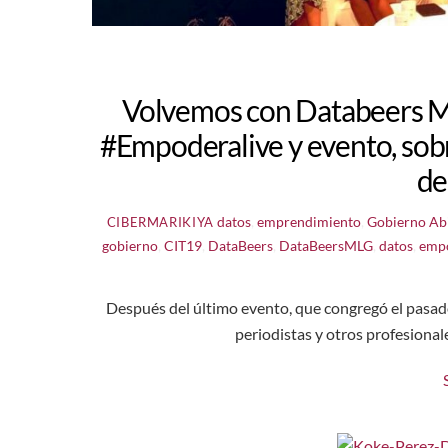
Volvemos con Databeers Mál
#Empoderalive y evento, sobr
de
datos
,
emprendimiento
,
Gobierno Ab
CIBERMARIKIYA
gobierno
,
CIT19
,
DataBeers
,
DataBeersMLG
,
datos
,
empo
Después del último evento, que congregó el pasado
periodistas y otros profesional