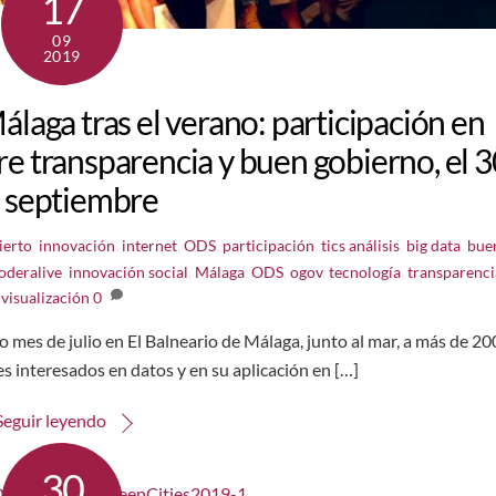
17
09
2019
aga tras el verano: participación en
e transparencia y buen gobierno, el 3
 septiembre
ierto
,
innovación
,
internet
,
ODS
,
participación
,
tics
análisis
,
big data
,
bue
deralive
,
innovación social
,
Málaga
,
ODS
,
ogov
,
tecnología
,
transparenci
visualización
0
 mes de julio en El Balneario de Málaga, junto al mar, a más de 20
es interesados en datos y en su aplicación en […]
Seguir leyendo
30