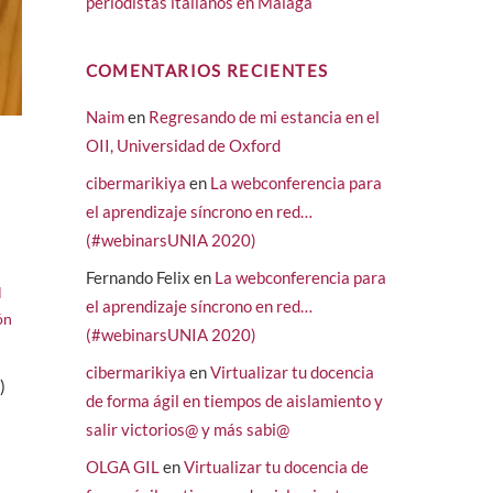
periodistas italianos en Málaga
COMENTARIOS RECIENTES
Naim
en
Regresando de mi estancia en el
OII, Universidad de Oxford
cibermarikiya
en
La webconferencia para
el aprendizaje síncrono en red…
(#webinarsUNIA 2020)
Fernando Felix
en
La webconferencia para
l
el aprendizaje síncrono en red…
ón
(#webinarsUNIA 2020)
cibermarikiya
en
Virtualizar tu docencia
)
de forma ágil en tiempos de aislamiento y
salir victorios@ y más sabi@
OLGA GIL
en
Virtualizar tu docencia de