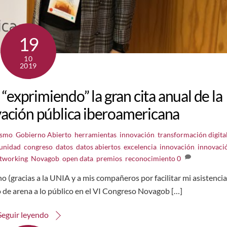
19
10
2019
primiendo” la gran cita anual de la
ación pública iberoamericana
ismo
,
Gobierno Abierto
,
herramientas
,
innovación
,
transformación digita
unidad
,
congreso
,
datos
,
datos abiertos
,
excelencia
,
innovación
,
innovaci
tworking
,
Novagob
,
open data
,
premios
,
reconocimiento
0
 (gracias a la UNIA y a mis compañeros por facilitar mi asistencia
 de arena a lo público en el VI Congreso Novagob […]
Seguir leyendo