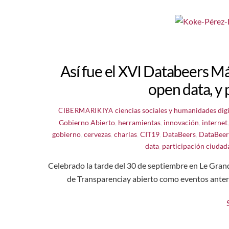
Así fue el XVI Databeers Má
open data, y
ciencias sociales y humanidades digi
CIBERMARIKIYA
Gobierno Abierto
,
herramientas
,
innovación
,
internet
gobierno
,
cervezas
,
charlas
,
CIT19
,
DataBeers
,
DataBee
data
,
participación ciudad
Celebrado la tarde del 30 de septiembre en Le Gran
de Transparenciay abierto como eventos anteri