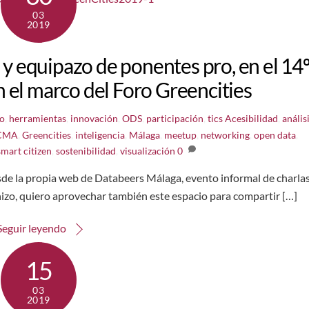
03
2019
y equipazo de ponentes pro, en el 14
 el marco del Foro Greencities
to
,
herramientas
,
innovación
,
ODS
,
participación
,
tics
Acesibilidad
,
anális
CMA
,
Greencities
,
inteligencia
,
Málaga
,
meetup
,
networking
,
open data
,
smart citizen
,
sostenibilidad
,
visualización
0
de la propia web de Databeers Málaga, evento informal de charla
izo, quiero aprovechar también este espacio para compartir […]
Seguir leyendo
15
03
2019