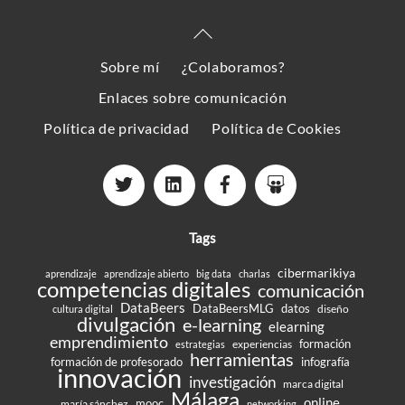
Back
To
Sobre mí
¿Colaboramos?
Top
Enlaces sobre comunicación
Política de privacidad
Política de Cookies
Tags
cibermarikiya
aprendizaje
aprendizaje abierto
big data
charlas
competencias digitales
comunicación
DataBeers
DataBeersMLG
datos
diseño
cultura digital
divulgación
e-learning
elearning
emprendimiento
formación
experiencias
estrategias
herramientas
formación de profesorado
infografía
innovación
investigación
marca digital
Málaga
online
mooc
maría sánchez
networking