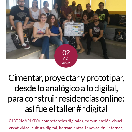
02
06
2019
Cimentar, proyectar y prototipar,
desde lo analógico a lo digital,
para construir residencias online:
así fue el taller #hdigital
competencias digitales
,
comunicación visual
,
CIBERMARIKIYA
creatividad
,
cultura digital
,
herramientas
,
innovación
,
internet
,