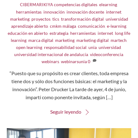
competencias digitales
,
elearning
,
CIBERMARIKIYA
herramientas
,
innovación
,
innovación docente
,
internet
,
marketing
,
proyectos
,
tics
,
transformación digital
,
universidad
aprendizaje abierto
,
cmkm málaga
,
comunicación
,
e-learning
,
educación en abierto
,
estrategia
,
herramientas
,
internet
,
long life
learning
,
marca digital
,
marketing
,
marketing digital
,
martech
,
open learning
,
responsabilidad social
,
unia
,
universidad
,
universidad internacional de andalucía
,
videoconferencia
,
webinars
,
webinarsunia
0
“Puesto que su propósito es crear clientes, toda empresa
tiene dos y sólo dos funciones básicas: el marketing y la
innovación”. Peter Drucker La tarde de ayer, 4 de junio,
impartí como ponente invitada, según […]
Seguir leyendo