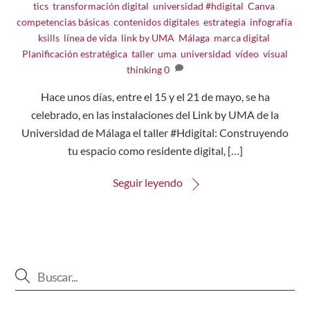
tics
,
transformación digital
,
universidad
#hdigital
,
Canva
,
competencias básicas
,
contenidos digitales
,
estrategia
,
infografía
,
ksills
,
línea de vida
,
link by UMA
,
Málaga
,
marca digital
,
Planificación estratégica
,
taller
,
uma
,
universidad
,
vídeo
,
visual
thinking
0
Hace unos días, entre el 15 y el 21 de mayo, se ha
celebrado, en las instalaciones del Link by UMA de la
Universidad de Málaga el taller #Hdigital: Construyendo
tu espacio como residente digital, […]
Seguir leyendo