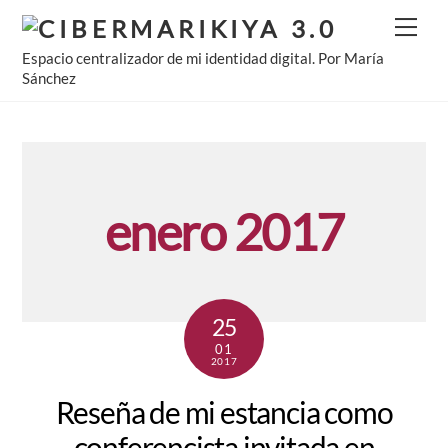
Skip
Men
to
Espacio centralizador de mi identidad digital. Por María
content
Sánchez
enero 2017
25
01
2017
Reseña de mi estancia como
conferencista invitada en