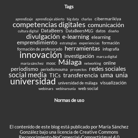
Tags
cibermarikiya
aprendizaje
aprendizaje abierto
big data
charlas
competencias digitales
comunicación
DataBeers
DataBeersMLG
datos
diseño
cultura digital
divulgación
e-learning
elearning
emprendimiento
formación
experiencias
estrategias
herramientas
formación de profesorado
infografía
innovación
investigación
marca digital
Málaga
online
mooc
maría sánchez
networking
redes sociales
periodismo
periodismouma
proyectos
social media
uma
unia
transferencia
TICs
universidad
visualización
universidad de málaga
web social
webinars
webinarsunia
Normas de uso
El contenido de este blog está publicado por María Sánchez
González bajo una
licencia de Creative Commons
Reconocimiento-NoComercial-CompartirIgual 4.0