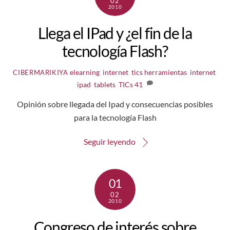
02
2010
Llega el IPad y ¿el fin de la
tecnología Flash?
elearning
,
internet
,
tics
herramientas
,
internet
,
CIBERMARIKIYA
ipad
,
tablets
,
TICs
41
Opinión sobre llegada del Ipad y consecuencias posibles
para la tecnología Flash
Seguir leyendo
01
02
2010
Congreso de interés sobre