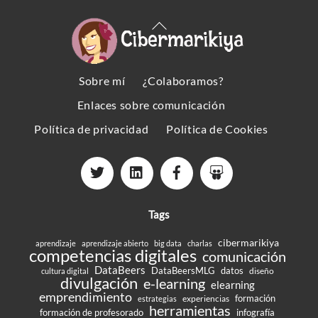
Back
To
Top
Sobre mí
¿Colaboramos?
Enlaces sobre comunicación
Política de privacidad
Política de Cookies
Tags
cibermarikiya
aprendizaje
aprendizaje abierto
big data
charlas
competencias digitales
comunicación
DataBeers
DataBeersMLG
datos
diseño
cultura digital
divulgación
e-learning
elearning
emprendimiento
formación
experiencias
estrategias
herramientas
formación de profesorado
infografía