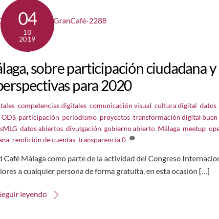
04
10
2019
laga, sobre participación ciudadana y
 perspectivas para 2020
tales
,
competencias digitales
,
comunicación visual
,
cultura digital
,
datos
,
,
ODS
,
participación
,
periodismo
,
proyectos
,
transformación digital
buen
rsMLG
,
datos abiertos
,
divulgación
,
gobierno abierto
,
Málaga
,
meetup
,
op
ana
,
rendición de cuentas
,
transparencia
0
d Café Málaga como parte de la actividad del Congreso Internacio
ores a cualquier persona de forma gratuita, en esta ocasión […]
Seguir leyendo