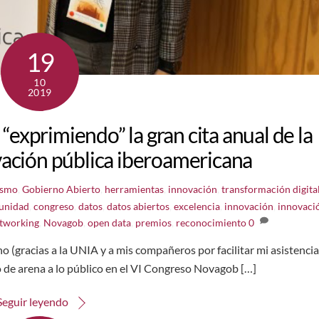
19
10
2019
primiendo” la gran cita anual de la
ación pública iberoamericana
ismo
,
Gobierno Abierto
,
herramientas
,
innovación
,
transformación digita
unidad
,
congreso
,
datos
,
datos abiertos
,
excelencia
,
innovación
,
innovaci
tworking
,
Novagob
,
open data
,
premios
,
reconocimiento
0
 (gracias a la UNIA y a mis compañeros por facilitar mi asistencia
 de arena a lo público en el VI Congreso Novagob […]
Seguir leyendo