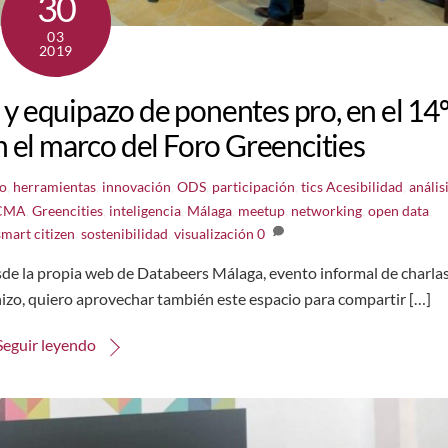
30
03
2019
y equipazo de ponentes pro, en el 14
 el marco del Foro Greencities
to
,
herramientas
,
innovación
,
ODS
,
participación
,
tics
Acesibilidad
,
anális
CMA
,
Greencities
,
inteligencia
,
Málaga
,
meetup
,
networking
,
open data
,
smart citizen
,
sostenibilidad
,
visualización
0
de la propia web de Databeers Málaga, evento informal de charla
izo, quiero aprovechar también este espacio para compartir […]
Seguir leyendo