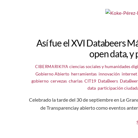
Así fue el XVI Databeers Má
open data, y
ciencias sociales y humanidades digi
CIBERMARIKIYA
Gobierno Abierto
,
herramientas
,
innovación
,
internet
gobierno
,
cervezas
,
charlas
,
CIT19
,
DataBeers
,
DataBee
data
,
participación ciudad
Celebrado la tarde del 30 de septiembre en Le Gran
de Transparenciay abierto como eventos anteri