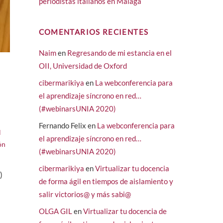
periodistas italianos en Málaga
COMENTARIOS RECIENTES
Naim
en
Regresando de mi estancia en el
OII, Universidad de Oxford
cibermarikiya
en
La webconferencia para
el aprendizaje síncrono en red…
(#webinarsUNIA 2020)
Fernando Felix
en
La webconferencia para
l
el aprendizaje síncrono en red…
ón
(#webinarsUNIA 2020)
cibermarikiya
en
Virtualizar tu docencia
)
de forma ágil en tiempos de aislamiento y
salir victorios@ y más sabi@
OLGA GIL
en
Virtualizar tu docencia de