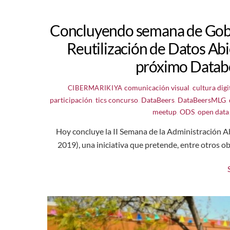
Concluyendo semana de Gobi
Reutilización de Datos Ab
próximo Databe
comunicación visual
,
cultura digi
CIBERMARIKIYA
participación
,
tics
concurso
,
DataBeers
,
DataBeersMLG
,
meetup
,
ODS
,
open data
Hoy concluye la II Semana de la Administración A
2019), una iniciativa que pretende, entre otros ob