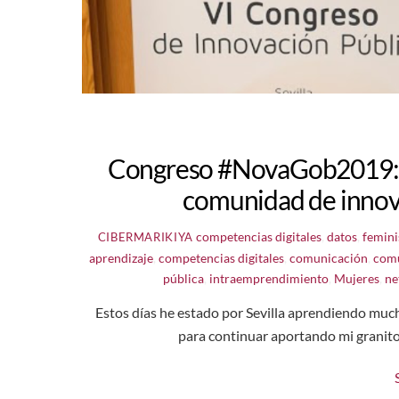
Congreso #NovaGob2019: “ex
comunidad de innov
competencias digitales
,
datos
,
femin
CIBERMARIKIYA
aprendizaje
,
competencias digitales
,
comunicación
,
com
pública
,
intraemprendimiento
,
Mujeres
,
ne
Estos días he estado por Sevilla aprendiendo mucho
para continuar aportando mi granito