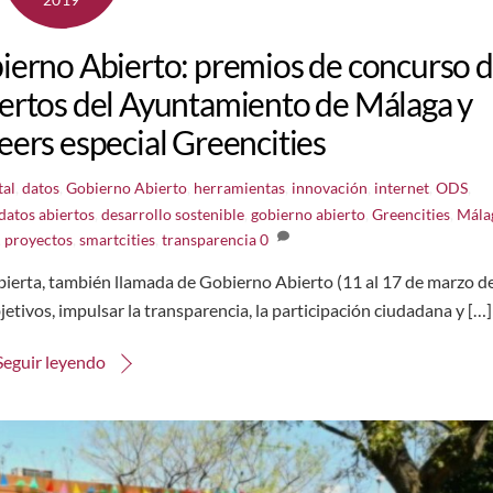
erno Abierto: premios de concurso 
iertos del Ayuntamiento de Málaga y
ers especial Greencities
tal
,
datos
,
Gobierno Abierto
,
herramientas
,
innovación
,
internet
,
ODS
,
datos abiertos
,
desarrollo sostenible
,
gobierno abierto
,
Greencities
,
Mála
,
proyectos
,
smartcities
,
transparencia
0
bierta, también llamada de Gobierno Abierto (11 al 17 de marzo d
jetivos, impulsar la transparencia, la participación ciudadana y […]
Seguir leyendo