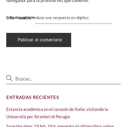
navegador para la próxima vez que comente.
tres × cuatro =
Por favor, introduce una respuesta en dígitos:
ENTRADAS RECIENTES
Estancia académica en el corazón de Italia: visitando la
Università per Stranieri di Perugia
Save the date: 19 feb, 19 h, presento mi último libro, sobre