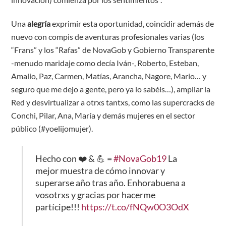
Una
alegría
exprimir esta oportunidad, coincidir además de
nuevo con compis de aventuras profesionales varias (los
“Frans” y los “Rafas” de NovaGob y Gobierno Transparente
-menudo maridaje como decía Iván-, Roberto, Esteban,
Amalio, Paz, Carmen, Matías, Arancha, Nagore, Mario… y
seguro que me dejo a gente, pero ya lo sabéis…), ampliar la
Red y desvirtualizar a otrxs tantxs, como las supercracks de
Conchi, Pilar, Ana, María y demás mujeres en el sector
público (#yoelijomujer).
Hecho con ❤️ & 💪 =
#NovaGob19
La
mejor muestra de cómo innovar y
superarse año tras año. Enhorabuena a
vosotrxs y gracias por hacerme
partícipe!!!
https://t.co/fNQw0O3OdX