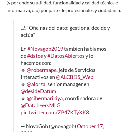
(y por ende su utilidad, funcionalidad y calidad técnica e
informativa, ojo) por parte de profesionales y ciudadanía.
💻 “Oficinas del dato: gestiona, decide y
actúa”
En
#Novagob2019
también hablamos
de
#datos
y
#DatosAbiertos
y lo
hacemos con:
🔹
@robermape
, jefe de Servicios
Interactivos en
@ALCBDS_Web
🔹
@alorza
, senior manager en
@desideDatum
🔹
@cibermarikiya
, coordinadora de
@DatabeersMLG
pic.twitter.com/ZP47KTyXK8
— NovaGob (@novagob)
October 17,