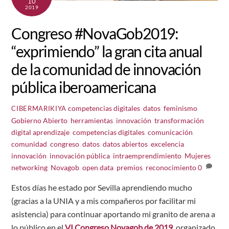
10
2019
Congreso #NovaGob2019:
“exprimiendo” la gran cita anual
de la comunidad de innovación
pública iberoamericana
competencias digitales
,
datos
,
feminismo
,
CIBERMARIKIYA
Gobierno Abierto
,
herramientas
,
innovación
,
transformación
digital
aprendizaje
,
competencias digitales
,
comunicación
,
comunidad
,
congreso
,
datos
,
datos abiertos
,
excelencia
,
innovación
,
innovación pública
,
intraemprendimiento
,
Mujeres
,
networking
,
Novagob
,
open data
,
premios
,
reconocimiento
0
Estos días he estado por Sevilla aprendiendo mucho
(gracias a la UNIA y a mis compañeros por facilitar mi
asistencia) para continuar aportando mi granito de arena a
lo público en el
VI Congreso Novagob de 2019
, organizado