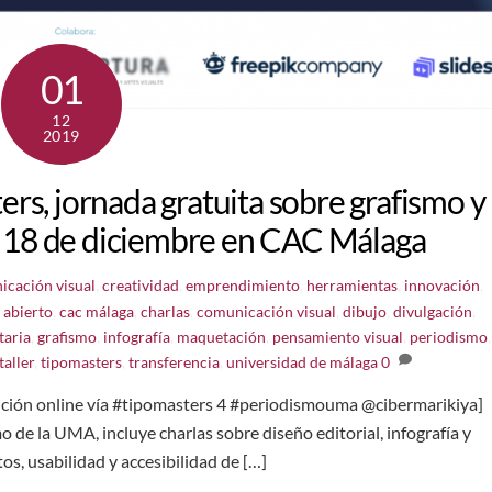
01
12
2019
rs, jornada gratuita sobre grafismo y
l 18 de diciembre en CAC Málaga
icación visual
,
creatividad
,
emprendimiento
,
herramientas
,
innovación
,
 abierto
,
cac málaga
,
charlas
,
comunicación visual
,
dibujo
,
divulgación
,
aria
,
grafismo
,
infografía
,
maquetación
,
pensamiento visual
,
periodismo
,
taller
,
tipomasters
,
transferencia
,
universidad de málaga
0
ución online vía #tipomasters 4 #periodismouma @cibermarikiya]
de la UMA, incluye charlas sobre diseño editorial, infografía y
tos, usabilidad y accesibilidad de […]