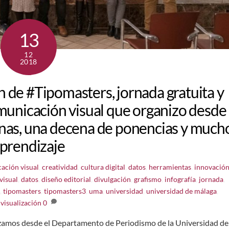
13
12
2018
ón de #Tipomasters, jornada gratuita y
omunicación visual que organizo desde
as, una decena de ponencias y much
prendizaje
ación visual
,
creatividad
,
cultura digital
,
datos
,
herramientas
,
innovació
visual
,
datos
,
diseño editorial
,
divulgación
,
grafismo
,
infografía
,
jornada
,
,
tipomasters
,
tipomasters3
,
uma
,
universidad
,
universidad de málaga
,
visualización
0
izamos desde el Departamento de Periodismo de la Universidad de