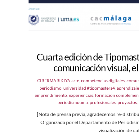
Cuarta edición de Tipomaste
comunicación visual, e
arte
,
competencias digitales
,
comun
CIBERMARIKIYA
periodismo
,
universidad
#tipomasters4
,
aprendizaje
emprendimiento
,
experiencias
,
formación complement
periodismouma
,
profesionales
,
proyectos
,
[Nota de prensa previa, agradecemos re-distrib
Organizada por el Departamento de Periodismo 
visualización de da