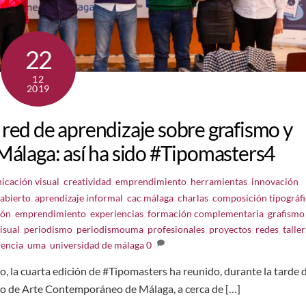
22
12
2019
red de aprendizaje sobre grafismo y
Málaga: así ha sido #Tipomasters4
icación visual
,
creatividad
,
emprendimiento
,
herramientas
,
innovación
,
 abierto
,
aprendizaje informal
,
cac málaga
,
charlas
,
composición tipográfi
ión
,
emprendimiento
,
experiencias
,
formación complementaria
,
grafismo
isual
,
periodismo
,
periodismouma
,
profesionales
,
proyectos
,
redes
,
taller
rencia
,
uma
,
universidad de málaga
0
, la cuarta edición de #Tipomasters ha reunido, durante la tarde 
ro de Arte Contemporáneo de Málaga, a cerca de […]