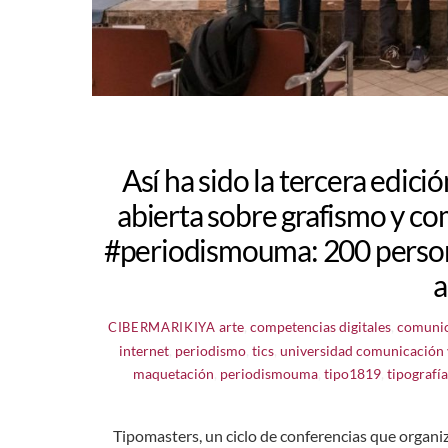
Así ha sido la tercera edici
abierta sobre grafismo y c
#periodismouma: 200 person
a
arte
,
competencias digitales
,
comunic
CIBERMARIKIYA
internet
,
periodismo
,
tics
,
universidad
comunicación 
maquetación
,
periodismouma
,
tipo1819
,
tipografía
Tipomasters, un ciclo de conferencias que organ