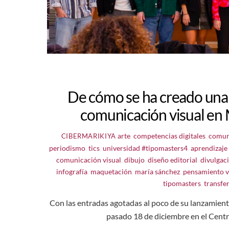
De cómo se ha creado una 
comunicación visual en 
arte
,
competencias digitales
,
comun
CIBERMARIKIYA
periodismo
,
tics
,
universidad
#tipomasters4
,
aprendizaje
comunicación visual
,
dibujo
,
diseño editorial
,
divulgac
infografía
,
maquetación
,
maría sánchez
,
pensamiento v
tipomasters
,
transfe
Con las entradas agotadas al poco de su lanzamiento
pasado 18 de diciembre en el Cent