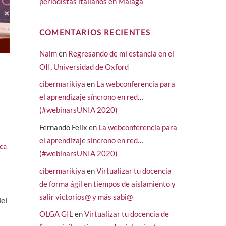
periodistas italianos en Málaga
COMENTARIOS RECIENTES
Naim
en
Regresando de mi estancia en el
OII, Universidad de Oxford
cibermarikiya
en
La webconferencia para
el aprendizaje síncrono en red…
(#webinarsUNIA 2020)
Fernando Felix
en
La webconferencia para
el aprendizaje síncrono en red…
ca
,
(#webinarsUNIA 2020)
,
,
cibermarikiya
en
Virtualizar tu docencia
de forma ágil en tiempos de aislamiento y
salir victorios@ y más sabi@
del
OLGA GIL
en
Virtualizar tu docencia de