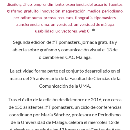
diseño gráfico
,
emprendimiento
,
experiencia del usuario
,
fuentes
,
grafismo
,
gratuito
,
innovación
,
maquetación
,
medios
,
periodismo
,
periodismouma
,
prensa
,
recursos
,
tipografía
,
tipomasters
,
transferencia
,
uma
,
universidad
,
universidad de málaga
,
usabilidad
,
ux
,
vectores
,
web
0
Segunda edición de #Tipomásters, jornada gratuita y
abierta sobre grafismo y comunicación visual el 13 de
diciembre en CAC Málaga.
La actividad forma parte del conjunto desarrollado en el
marco del 25 aniversario de la Facultad de Ciencias de la
Comunicación de la UMA.
Tras el éxito de la edición de diciembre de 2016, con cerca
de 150 asistentes, #Tipomasters, un ciclo de conferencias
coordinado por María Sánchez, profesora de Periodismo
de la Universidad de Málaga, celebra el miércoles 13 de
diciembre, a partir de las 17 horas y en el Centro de Arte