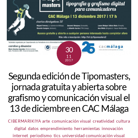
30
11
2017
Segunda edición de Tipomasters,
jornada gratuita y abierta sobre
grafismo y comunicación visual el
13 de diciembre en CAC Málaga
arte
,
comunicación visual
,
creatividad
,
cultura
CIBERMARIKIYA
digital
,
datos
,
emprendimiento
,
herramientas
,
innovación
,
internet
,
periodismo
,
tics
,
universidad
comunicación visual
,