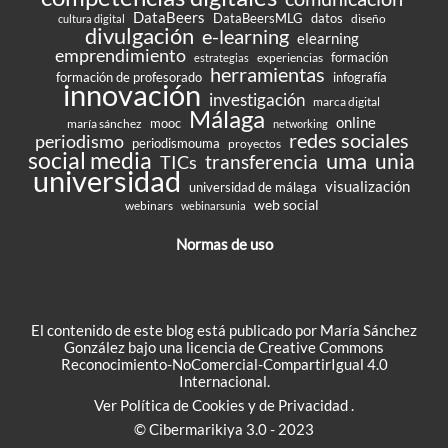
DataBeers
DataBeersMLG
datos
diseño
cultura digital
divulgación
e-learning
elearning
emprendimiento
formación
experiencias
estrategias
herramientas
formación de profesorado
infografía
innovación
investigación
marca digital
Málaga
online
mooc
maría sánchez
networking
redes sociales
periodismo
periodismouma
proyectos
social media
uma
unia
transferencia
TICs
universidad
visualización
universidad de málaga
web social
webinars
webinarsunia
Normas de uso
El contenido de este blog está publicado por María Sánchez
González bajo una
licencia de Creative Commons
Reconocimiento-NoComercial-CompartirIgual 4.0
Internacional
.
Ver
Política de Cookies
y de
Privacidad
.
© Cibermarikiya 3.0 - 2023