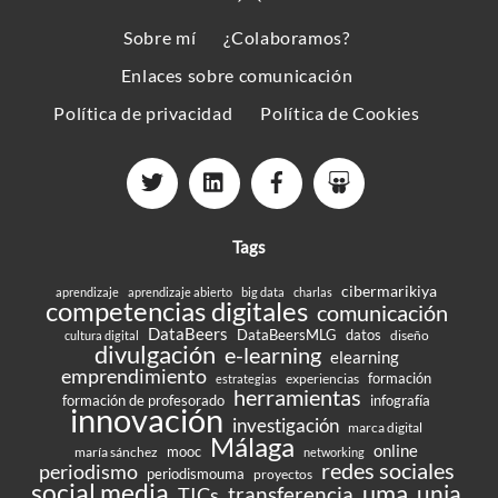
To
Sobre mí
¿Colaboramos?
Top
Enlaces sobre comunicación
Política de privacidad
Política de Cookies
Tags
cibermarikiya
aprendizaje
aprendizaje abierto
big data
charlas
competencias digitales
comunicación
DataBeers
DataBeersMLG
datos
diseño
cultura digital
divulgación
e-learning
elearning
emprendimiento
formación
experiencias
estrategias
herramientas
formación de profesorado
infografía
innovación
investigación
marca digital
Málaga
online
mooc
maría sánchez
networking
redes sociales
periodismo
periodismouma
proyectos
social media
uma
unia
transferencia
TICs