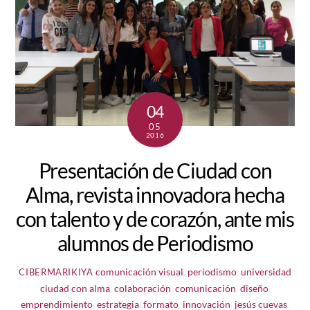
04
05
2016
Presentación de Ciudad con
Alma, revista innovadora hecha
con talento y de corazón, ante mis
alumnos de Periodismo
comunicación visual
,
periodismo
,
universidad
CIBERMARIKIYA
ciudad con alma
,
colaboración
,
comunicación
,
diseño
,
emprendimiento
,
estrategia
,
formato
,
innovación
,
jesús cuevas
,