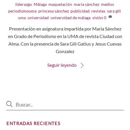
liderazgo
,
Málaga
,
maquetación
,
maría sánchez
,
medios
,
periodismouma
,
princesa sánchez
,
publicidad
,
revistas
,
sara gili
,
uma
,
universidad
,
universidad de málaga
,
visión
0
Presentación en asignatura impartida por María Sánchez
en Grado de Periodismo en la UMA de revista Ciudad con
Alma. Con la presencia de Sara Gili Gatius y Jesus Cuevas
Gonzalez
Seguir leyendo
ENTRADAS RECIENTES