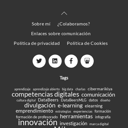
Back
To
Sobre mí
¿Colaboramos?
Top
Enlaces sobre comunicación
Política de privacidad
Política de Cookies
Tags
cibermarikiya
aprendizaje
aprendizaje abierto
big data
charlas
competencias digitales
comunicación
DataBeers
DataBeersMLG
datos
diseño
cultura digital
divulgación
e-learning
elearning
emprendimiento
formación
experiencias
estrategias
herramientas
formación de profesorado
infografía
innovación
investigación
marca digital