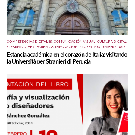
COMPETENCIAS DIGITALES
,
COMUNICACIÓN VISUAL
,
CULTURA DIGITAL
,
ELEARNING
,
HERRAMIENTAS
,
INNOVACIÓN
,
PROYECTOS
,
UNIVERSIDAD
Estancia académica en el corazón de Italia: visitando
la Università per Stranieri di Perugia