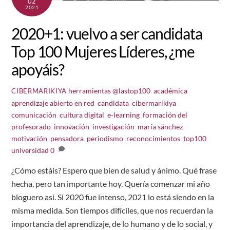
02
2021
2020+1: vuelvo a ser candidata
Top 100 Mujeres Líderes, ¿me
apoyáis?
herramientas
@lastop100
,
académica
,
CIBERMARIKIYA
aprendizaje abierto en red
,
candidata
,
cibermarikiya
,
comunicación
,
cultura digital
,
e-learning
,
formación del
profesorado
,
innovación
,
investigación
,
maría sánchez
,
motivación
,
pensadora
,
periodismo
,
reconocimientos
,
top100
,
universidad
0
¿Cómo estáis? Espero que bien de salud y ánimo. Qué frase
hecha, pero tan importante hoy. Quería comenzar mi año
bloguero así. Si 2020 fue intenso, 2021 lo está siendo en la
misma medida. Son tiempos difíciles, que nos recuerdan la
importancia del aprendizaje, de lo humano y de lo social, y