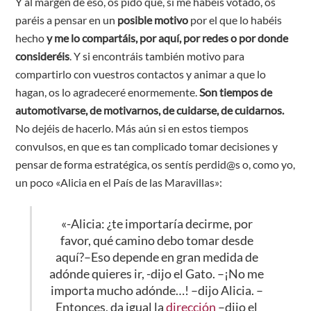
Y al margen de eso, os pido que, si me habéis votado, os
paréis a pensar en un
posible motivo
por el que lo habéis
hecho
y me lo compartáis, por aquí, por redes o por donde
consideréis
. Y si encontráis también motivo para
compartirlo con vuestros contactos y animar a que lo
hagan, os lo agradeceré enormemente.
Son tiempos de
automotivarse, de motivarnos, de cuidarse, de cuidarnos.
No dejéis de hacerlo. Más aún si en estos tiempos
convulsos, en que es tan complicado tomar decisiones y
pensar de forma estratégica, os sentís perdid@s o, como yo,
un poco «Alicia en el País de las Maravillas»:
«-Alicia: ¿te importaría decirme, por
favor, qué camino debo tomar desde
aquí?–Eso depende en gran medida de
adónde quieres ir, -dijo el Gato. –¡No me
importa mucho adónde…! –dijo Alicia. –
Entonces, da igual la
dirección
–dijo el