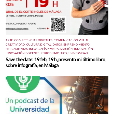
ARTE
,
COMPETENCIAS DIGITALES
,
COMUNICACIÓN VISUAL
,
CREATIVIDAD
,
CULTURA DIGITAL
,
DATOS
,
EMPRENDIMIENTO
,
HERRAMIENTAS
,
INFOGRAFÍA Y VISUALIZACIÓN
,
INNOVACIÓN
,
INNOVACIÓN DOCENTE
,
PERIODISMO
,
TICS
,
UNIVERSIDAD
Save the date: 19 feb, 19 h, presento mi último libro,
sobre infografía, en Málaga