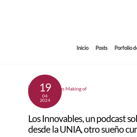
Skip
to
content
Inicio
Posts
Porfolio 
19
04
2024
Los Innovables, un podcast s
desde la UNIA, otro sueño cu