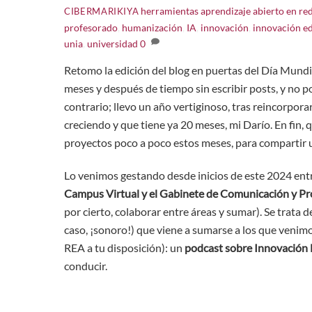
herramientas
aprendizaje abierto en re
CIBERMARIKIYA
profesorado
,
humanización
,
IA
,
innovación
,
innovación e
unia
,
universidad
0
Retomo la edición del blog en puertas del Día Mundi
meses y después de tiempo sin escribir posts, y no p
contrario; llevo un año vertiginoso, tras reincorpo
creciendo y que tiene ya 20 meses, mi Darío. En fin, 
proyectos poco a poco estos meses, para compartir 
Lo venimos gestando desde inicios de este 2024 ent
Campus Virtual y el Gabinete de Comunicación y Pro
por cierto, colaborar entre áreas y sumar). Se trata 
caso, ¡sonoro!) que viene a sumarse a los que venim
REA a tu disposición): un
podcast sobre Innovación 
conducir.