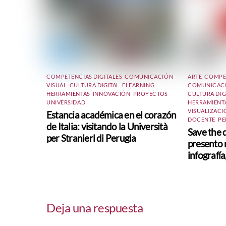
COMPETENCIAS DIGITALES
,
COMUNICACIÓN
ARTE
,
COMPET
VISUAL
,
CULTURA DIGITAL
,
ELEARNING
,
COMUNICACI
HERRAMIENTAS
,
INNOVACIÓN
,
PROYECTOS
,
CULTURA DIG
UNIVERSIDAD
HERRAMIENT
VISUALIZACI
Estancia académica en el corazón
DOCENTE
,
PE
de Italia: visitando la Università
Save the d
per Stranieri di Perugia
presento m
infografí
Deja una respuesta