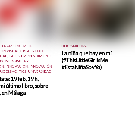
ENCIAS DIGITALES
,
HERRAMIENTAS
ÓN VISUAL
,
CREATIVIDAD
,
La niña que hay en mí
ITAL
,
DATOS
,
EMPRENDIMIENTO
,
(#ThisLittleGirlIsMe
AS
,
INFOGRAFÍA Y
#EstaNiñaSoyYo)
ÓN
,
INNOVACIÓN
,
INNOVACIÓN
RIODISMO
,
TICS
,
UNIVERSIDAD
ate: 19 feb, 19 h,
i último libro, sobre
a, en Málaga