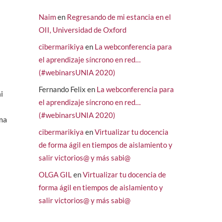
Naim
en
Regresando de mi estancia en el
OII, Universidad de Oxford
cibermarikiya
en
La webconferencia para
el aprendizaje síncrono en red…
(#webinarsUNIA 2020)
Fernando Felix
en
La webconferencia para
i
el aprendizaje síncrono en red…
(#webinarsUNIA 2020)
rma
cibermarikiya
en
Virtualizar tu docencia
de forma ágil en tiempos de aislamiento y
salir victorios@ y más sabi@
OLGA GIL
en
Virtualizar tu docencia de
forma ágil en tiempos de aislamiento y
salir victorios@ y más sabi@