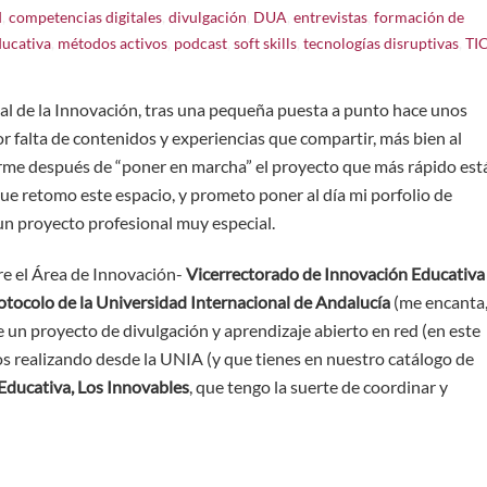
d
,
competencias digitales
,
divulgación
,
DUA
,
entrevistas
,
formación de
ducativa
,
métodos activos
,
podcast
,
soft skills
,
tecnologías disruptivas
,
TI
al de la Innovación, tras una pequeña puesta a punto hace unos
or falta de contenidos y experiencias que compartir, más bien al
rarme después de “poner en marcha” el proyecto que más rápido est
que retomo este espacio, y prometo poner al día mi porfolio de
un proyecto profesional muy especial.
re el Área de Innovación-
Vicerrectorado de Innovación Educativa
tocolo de la
Universidad Internacional de Andalucía
(me encanta
de un proyecto de divulgación y aprendizaje abierto en red (en este
os realizando desde la UNIA (y que tienes en nuestro catálogo de
Educativa, Los Innovables
, que tengo la suerte de coordinar y