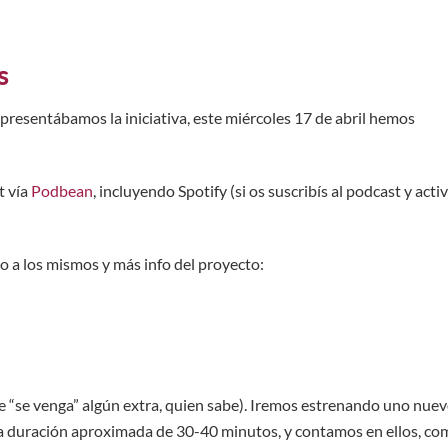
s
e presentábamos la iniciativa, este miércoles 17 de abril hemos
t vía
Podbean
, incluyendo Spotify (si os suscribís al podcast y activ
o a los mismos y más info del proyecto:
e “se venga” algún extra, quien sabe). Iremos estrenando uno nue
na duración aproximada de 30-40 minutos, y contamos en ellos, co