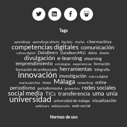
Tags
cibermarikiya
aprendizaje
aprendizaje abierto
big data
charlas
competencias digitales
comunicación
DataBeers
DataBeersMLG
datos
diseño
cultura digital
divulgación
e-learning
elearning
emprendimiento
formación
experiencias
estrategias
herramientas
formación de profesorado
infografía
innovación
investigación
marca digital
Málaga
online
mooc
maría sánchez
networking
redes sociales
periodismo
periodismouma
proyectos
social media
uma
unia
transferencia
TICs
universidad
visualización
universidad de málaga
web social
webinars
webinarsunia
Normas de uso