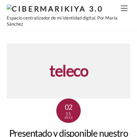
Skip
Men
to
Espacio centralizador de mi identidad digital. Por María
content
Sánchez
teleco
02
11
2013
Presentado y disponible nuestro