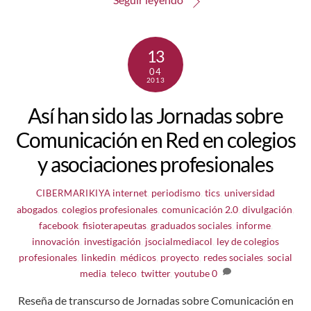
13
04
2013
Así han sido las Jornadas sobre
Comunicación en Red en colegios
y asociaciones profesionales
internet
,
periodismo
,
tics
,
universidad
CIBERMARIKIYA
abogados
,
colegios profesionales
,
comunicación 2.0
,
divulgación
,
facebook
,
fisioterapeutas
,
graduados sociales
,
informe
,
innovación
,
investigación
,
jsocialmediacol
,
ley de colegios
profesionales
,
linkedin
,
médicos
,
proyecto
,
redes sociales
,
social
media
,
teleco
,
twitter
,
youtube
0
Reseña de transcurso de Jornadas sobre Comunicación en