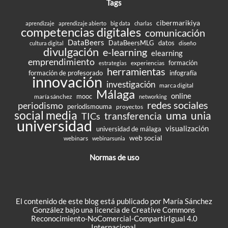
Tags
cibermarikiya
aprendizaje
aprendizaje abierto
big data
charlas
competencias digitales
comunicación
DataBeers
DataBeersMLG
datos
diseño
cultura digital
divulgación
e-learning
elearning
emprendimiento
formación
experiencias
estrategias
herramientas
formación de profesorado
infografía
innovación
investigación
marca digital
Málaga
online
mooc
maría sánchez
networking
redes sociales
periodismo
periodismouma
proyectos
social media
uma
unia
transferencia
TICs
universidad
visualización
universidad de málaga
web social
webinars
webinarsunia
Normas de uso
El contenido de este blog está publicado por María Sánchez
González bajo una
licencia de Creative Commons
Reconocimiento-NoComercial-CompartirIgual 4.0
Internacional
.