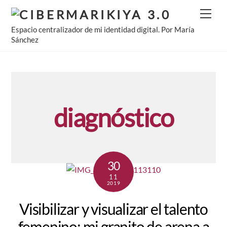
Skip
Men
to
Espacio centralizador de mi identidad digital. Por María
content
Sánchez
diagnóstico
30
11
2019
Visibilizar y visualizar el talento
femenino: mi granito de arena a