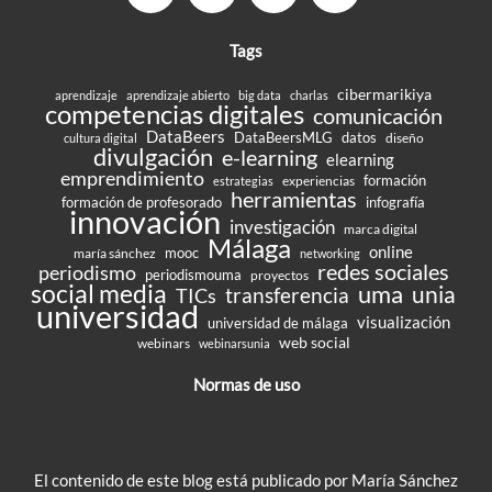
Tags
cibermarikiya
aprendizaje
aprendizaje abierto
big data
charlas
competencias digitales
comunicación
DataBeers
DataBeersMLG
datos
diseño
cultura digital
divulgación
e-learning
elearning
emprendimiento
formación
experiencias
estrategias
herramientas
formación de profesorado
infografía
innovación
investigación
marca digital
Málaga
online
mooc
maría sánchez
networking
redes sociales
periodismo
periodismouma
proyectos
social media
uma
unia
transferencia
TICs
universidad
visualización
universidad de málaga
web social
webinars
webinarsunia
Normas de uso
El contenido de este blog está publicado por María Sánchez