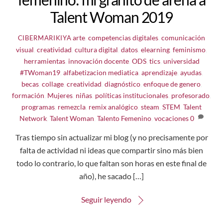
Talent Woman 2019
arte
,
competencias digitales
,
comunicación
CIBERMARIKIYA
visual
,
creatividad
,
cultura digital
,
datos
,
elearning
,
feminismo
,
herramientas
,
innovación docente
,
ODS
,
tics
,
universidad
#TWoman19
,
alfabetizacion mediatica
,
aprendizaje
,
ayudas
,
becas
,
collage
,
creatividad
,
diagnóstico
,
enfoque de genero
,
formación
,
Mujeres
,
niñas
,
políticas institucionales
,
profesorado
,
programas
,
remezcla
,
remix analógico
,
steam
,
STEM
,
Talent
Network
,
Talent Woman
,
Talento Femenino
,
vocaciones
0
Tras tiempo sin actualizar mi blog (y no precisamente por
falta de actividad ni ideas que compartir sino más bien
todo lo contrario, lo que faltan son horas en este final de
año), he sacado […]
Seguir leyendo