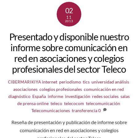
02
11
2013
Presentado y disponible nuestro
informe sobre comunicación en
red en asociaciones y colegios
profesionales del sector Teleco
internet
,
periodismo
,
tics
,
universidad
análisis
,
CIBERMARIKIYA
asociaciones
,
colegios profesionales
,
comunicación en red
,
diagnóstico
,
España
,
informe
,
investigación
,
redes sociales
,
salas
de prensa online
,
teleco
,
telecocom
,
telecomunicación
,
Telecomunicaciones
,
transferencia
0
Reseña de presentación y publicación de informe sobre
comunicación en red en asociaciones y colegios