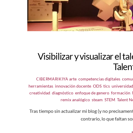
Visibilizar y visualizar el 
Tale
arte
,
competencias digitales
,
comun
CIBERMARIKIYA
herramientas
,
innovación docente
,
ODS
,
tics
,
universida
creatividad
,
diagnóstico
,
enfoque de genero
,
formación
,
remix analógico
,
steam
,
STEM
,
Talent N
Tras tiempo sin actualizar mi blog (y no precisament
contrario, lo que faltan s