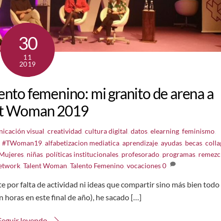
30
11
2019
talento femenino: mi granito de arena a
nt Woman 2019
icación visual
,
creatividad
,
cultura digital
,
datos
,
elearning
,
feminismo
,
d
#TWoman19
,
alfabetizacion mediatica
,
aprendizaje
,
ayudas
,
becas
,
colla
Mujeres
,
niñas
,
políticas institucionales
,
profesorado
,
programas
,
remezc
etwork
,
Talent Woman
,
Talento Femenino
,
vocaciones
0
e por falta de actividad ni ideas que compartir sino más bien todo 
on horas en este final de año), he sacado […]
Seguir leyendo