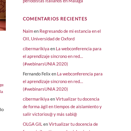
periodistas italianos en Málaga
COMENTARIOS RECIENTES
Naim
en
Regresando de mi estancia en el
OII, Universidad de Oxford
cibermarikiya
en
La webconferencia para
el aprendizaje síncrono en red…
(#webinarsUNIA 2020)
Fernando Felix
en
La webconferencia para
el aprendizaje síncrono en red…
ge
,
(#webinarsUNIA 2020)
la
,
cibermarikiya
en
Virtualizar tu docencia
de forma ágil en tiempos de aislamiento y
lo
salir victorios@ y más sabi@
OLGA GIL
en
Virtualizar tu docencia de