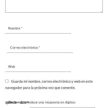
Nombre
*
Correo electrónico
*
Web
Guarda mi nombre, correo electrónico y web en este
navegador para la próxima vez que comente.
quince − dos =
Por favor, introduce una respuesta en dígitos: