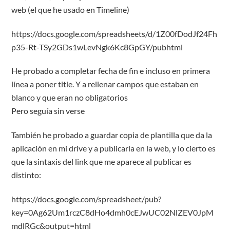
web (el que he usado en Timeline)
https://docs.google.com/spreadsheets/d/1Z00fDodJf24Fh
p35-Rt-TSy2GDs1wLevNgk6Kc8GpGY/pubhtml
He probado a completar fecha de fin e incluso en primera
línea a poner title. Y a rellenar campos que estaban en
blanco y que eran no obligatorios
Pero seguía sin verse
También he probado a guardar copia de plantilla que da la
aplicación en mi drive y a publicarla en la web, y lo cierto es
que la sintaxis del link que me aparece al publicar es
distinto:
https://docs.google.com/spreadsheet/pub?
key=0Ag62Um1rczC8dHo4dmh0cEJwUC02NlZEV0JpM
mdlRGc&output=html