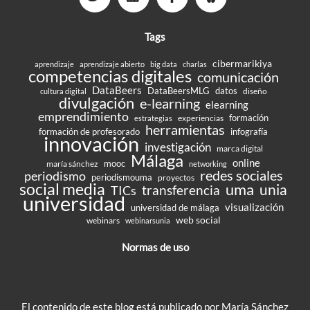
Tags
cibermarikiya
aprendizaje
aprendizaje abierto
big data
charlas
competencias digitales
comunicación
DataBeers
DataBeersMLG
datos
diseño
cultura digital
divulgación
e-learning
elearning
emprendimiento
formación
experiencias
estrategias
herramientas
formación de profesorado
infografía
innovación
investigación
marca digital
Málaga
online
mooc
maría sánchez
networking
redes sociales
periodismo
periodismouma
proyectos
social media
uma
unia
transferencia
TICs
universidad
visualización
universidad de málaga
web social
webinars
webinarsunia
Normas de uso
El contenido de este blog está publicado por María Sánchez