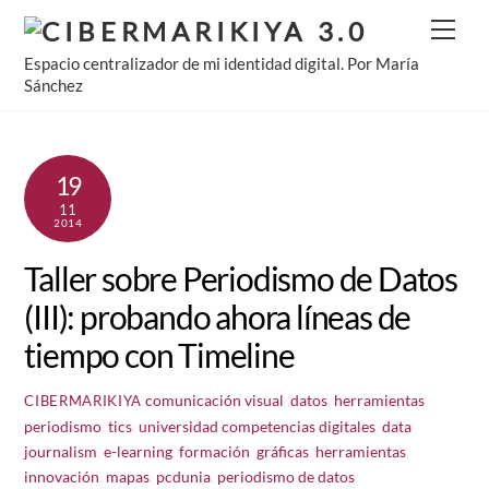
Skip
Men
to
Espacio centralizador de mi identidad digital. Por María
content
Sánchez
19
11
2014
Taller sobre Periodismo de Datos
(III): probando ahora líneas de
tiempo con Timeline
comunicación visual
,
datos
,
herramientas
,
CIBERMARIKIYA
periodismo
,
tics
,
universidad
competencias digitales
,
data
journalism
,
e-learning
,
formación
,
gráficas
,
herramientas
,
innovación
,
mapas
,
pcdunia
,
periodismo de datos
,