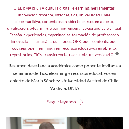
cultura digital
,
elearning
,
herramientas
,
CIBERMARIKIYA
innovación docente
,
internet
,
tics
,
universidad
Chile
,
cibermarikiya
,
contenidos en abierto
,
cursos en abierto
,
divulgación
,
e-learning
,
elearning
,
enseñanza-aprendizaje virtual
,
España
,
experiencias
,
experinecias
,
formación de profesorado
,
innovación
,
maría sánchez
,
moocs
,
OER
,
open contents
,
open
courses
,
open learning
,
rea
,
recursos educativos en abierto
,
repositorios
,
TICs
,
transferencia
,
uach
,
unia
,
universidad
0
Resumen de estancia académica como ponente invitada a
seminario de Tics, elearning y recursos educativos en
abierto de María Sánchez. Universidad Austral de Chile,
Valdivia. UNIA
Seguir leyendo