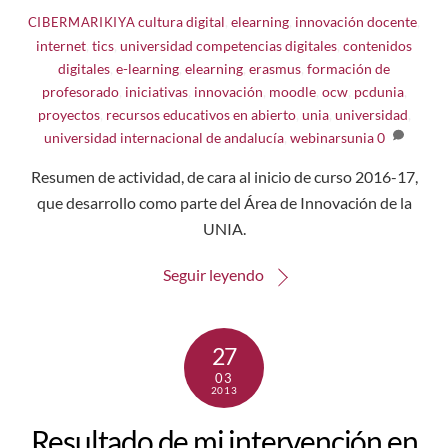
cultura digital
,
elearning
,
innovación docente
,
CIBERMARIKIYA
internet
,
tics
,
universidad
competencias digitales
,
contenidos
digitales
,
e-learning
,
elearning
,
erasmus
,
formación de
profesorado
,
iniciativas
,
innovación
,
moodle
,
ocw
,
pcdunia
,
proyectos
,
recursos educativos en abierto
,
unia
,
universidad
,
universidad internacional de andalucía
,
webinarsunia
0
Resumen de actividad, de cara al inicio de curso 2016-17,
que desarrollo como parte del Área de Innovación de la
UNIA.
Seguir leyendo
27
03
2013
Resultado de mi intervención en