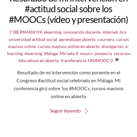
#actitud social sobre los
#MOOCs (vídeo y presentación)
elearning
,
innovación docente
,
internet
,
tics
,
CIBERMARIKIYA
universidad
actitud social
,
aprendizaje abierto
,
coursera
,
cursos
masivos online
,
cursos masivos online en abierto
,
divulgación
,
e-
learning
,
elearning
,
Málaga
,
Miriada X
,
moocs
,
ponencia
,
recursos
educativos en abierto
,
transferencia
,
UNIMOOC
0
Resultado de mi intervención como ponente en el
Congreso #actitud social celebrado en Málaga. Mi
conferencia giró sobre ‘los #MOOCs, cursos masivos
online en abierto
Seguir leyendo