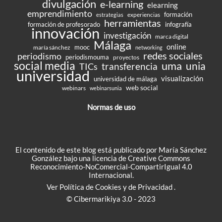
divulgación
e-learning
elearning
emprendimiento
formación
experiencias
estrategias
herramientas
formación de profesorado
infografía
innovación
investigación
marca digital
Málaga
online
mooc
maría sánchez
networking
redes sociales
periodismo
periodismouma
proyectos
social media
uma
unia
transferencia
TICs
universidad
visualización
universidad de málaga
web social
webinars
webinarsunia
Normas de uso
El contenido de este blog está publicado por María Sánchez
González bajo una
licencia de Creative Commons
Reconocimiento-NoComercial-CompartirIgual 4.0
Internacional
.
Ver
Política de Cookies
y de
Privacidad
.
© Cibermarikiya 3.0 - 2023