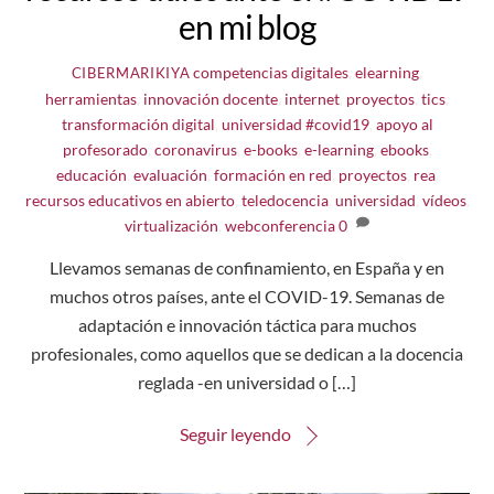
en mi blog
competencias digitales
,
elearning
,
CIBERMARIKIYA
herramientas
,
innovación docente
,
internet
,
proyectos
,
tics
,
transformación digital
,
universidad
#covid19
,
apoyo al
profesorado
,
coronavirus
,
e-books
,
e-learning
,
ebooks
,
educación
,
evaluación
,
formación en red
,
proyectos
,
rea
,
recursos educativos en abierto
,
teledocencia
,
universidad
,
vídeos
,
virtualización
,
webconferencia
0
Llevamos semanas de confinamiento, en España y en
muchos otros países, ante el COVID-19. Semanas de
adaptación e innovación táctica para muchos
profesionales, como aquellos que se dedican a la docencia
reglada -en universidad o […]
Seguir leyendo