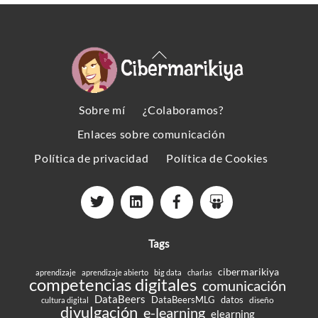
Back
To
Top
Sobre mí
¿Colaboramos?
Enlaces sobre comunicación
Política de privacidad
Política de Cookies
Tags
cibermarikiya
aprendizaje
aprendizaje abierto
big data
charlas
competencias digitales
comunicación
DataBeers
DataBeersMLG
datos
diseño
cultura digital
divulgación
e-learning
elearning