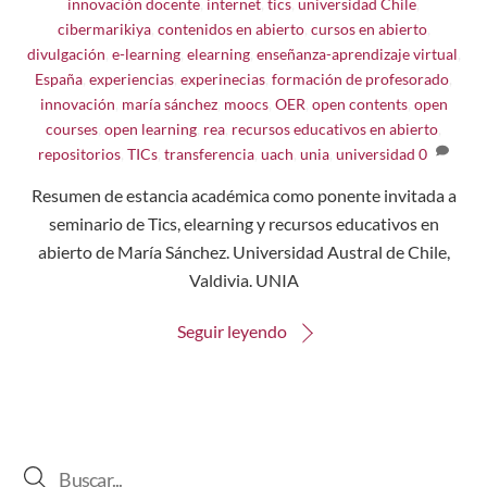
innovación docente
,
internet
,
tics
,
universidad
Chile
,
cibermarikiya
,
contenidos en abierto
,
cursos en abierto
,
divulgación
,
e-learning
,
elearning
,
enseñanza-aprendizaje virtual
,
España
,
experiencias
,
experinecias
,
formación de profesorado
,
innovación
,
maría sánchez
,
moocs
,
OER
,
open contents
,
open
courses
,
open learning
,
rea
,
recursos educativos en abierto
,
repositorios
,
TICs
,
transferencia
,
uach
,
unia
,
universidad
0
Resumen de estancia académica como ponente invitada a
seminario de Tics, elearning y recursos educativos en
abierto de María Sánchez. Universidad Austral de Chile,
Valdivia. UNIA
Seguir leyendo