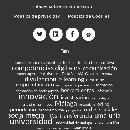
Enlaces sobre comunicación
Política de privacidad
Política de Cookies
Tags
cibermarikiya
aprendizaje
aprendizaje abierto
big data
charlas
competencias digitales
comunicación
DataBeers
DataBeersMLG
datos
diseño
cultura digital
divulgación
e-learning
elearning
emprendimiento
formación
experiencias
estrategias
herramientas
formación de profesorado
infografía
innovación
investigación
marca digital
Málaga
online
mooc
maría sánchez
networking
redes sociales
periodismo
periodismouma
proyectos
social media
uma
unia
transferencia
TICs
universidad
visualización
universidad de málaga
web social
webinars
webinarsunia