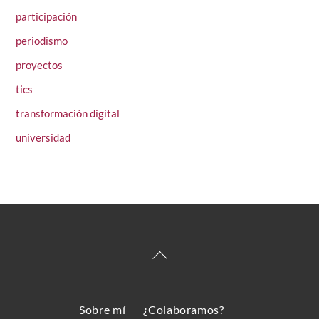
participación
periodismo
proyectos
tics
transformación digital
universidad
Back
To
Top
Sobre mí
¿Colaboramos?