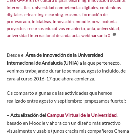
cultura digital
,
elearning
,
innovación docente
,
CIBERMARIKIYA
internet
,
tics
,
universidad
competencias digitales
,
contenidos
digitales
,
e-learning
,
elearning
,
erasmus
,
formación de
profesorado
,
iniciativas
,
innovación
,
moodle
,
ocw
,
pcdunia
,
proyectos
,
recursos educativos en abierto
,
unia
,
universidad
,
universidad internacional de andalucía
,
webinarsunia
0
Desde el
Área de Innovación de la Universidad
Internacional de Andalucía (UNIA)
a la que pertenezco,
venimos trabajando durante semanas, agosto incluido, de
cara al curso 2016-17 que ahora comienza.
Os comparto algunas de las actividades que hemos
realizado entre agosto y septiembre: ¡empezamos fuerte!:
–
Actualización del
Campus Virtual de la Universidad
,
basado en Moodle y ahora con un diseño más atractivo
visualmente y usable (¡unos cracks mis compañeros Chema