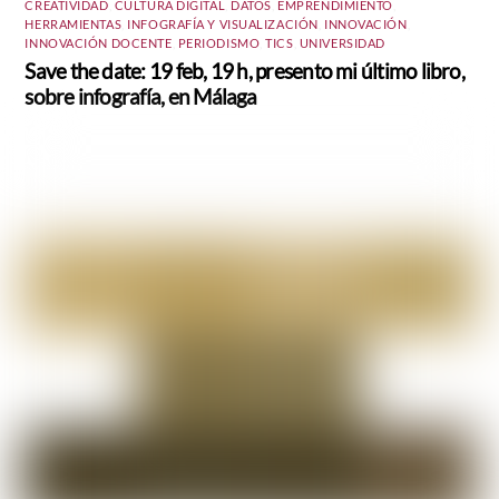
CREATIVIDAD
,
CULTURA DIGITAL
,
DATOS
,
EMPRENDIMIENTO
,
HERRAMIENTAS
,
INFOGRAFÍA Y VISUALIZACIÓN
,
INNOVACIÓN
,
INNOVACIÓN DOCENTE
,
PERIODISMO
,
TICS
,
UNIVERSIDAD
Save the date: 19 feb, 19 h, presento mi último libro,
sobre infografía, en Málaga