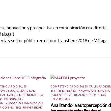
a, innovación y prospectiva en comunicación en editorial
Málaga!)
rta y sector público en el foro Transfiere 2018 de Málaga
ENCIAS DIGITALES
,
COMPETENCIAS DIGITALES
,
CULTURA DIGIT
ÓN VISUAL
,
CREATIVIDAD
,
EMPRENDIMIENTO
,
INNOVACIÓN
,
INNOVAC
ITAL
,
DATOS
,
EMPRENDIMIENTO
,
DOCENTE
,
INVESTIGACIÓN
,
PROYECTOS
,
AS
,
INFOGRAFÍA Y
UNIVERSIDAD
ÓN
,
INNOVACIÓN
,
INNOVACIÓN
Analizando la autopercepción 
RIODISMO
,
TICS
,
UNIVERSIDAD
las competencias ligadas al