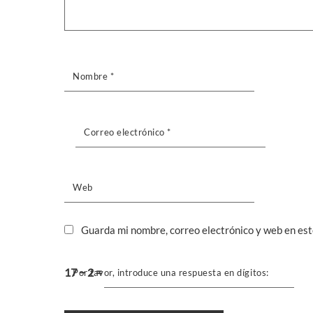
Nombre
*
Correo electrónico
*
Web
Guarda mi nombre, correo electrónico y web en es
17 − 2 =
Por favor, introduce una respuesta en dígitos: