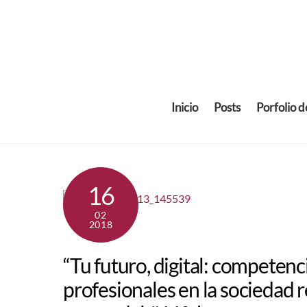
Skip
to
content
Inicio
Posts
Porfolio 
16
02
2018
“Tu futuro, digital: competenc
profesionales en la sociedad r