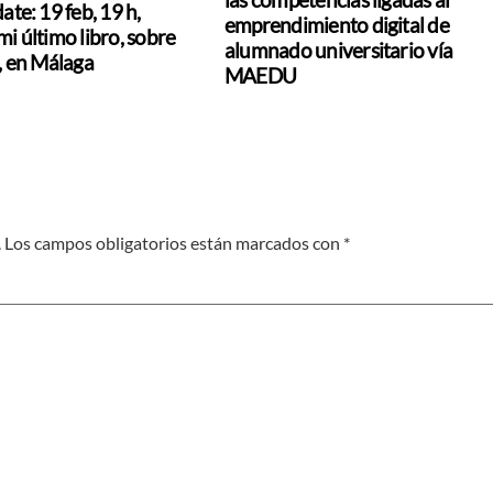
ate: 19 feb, 19 h,
emprendimiento digital de
i último libro, sobre
alumnado universitario vía
a, en Málaga
MAEDU
.
Los campos obligatorios están marcados con
*