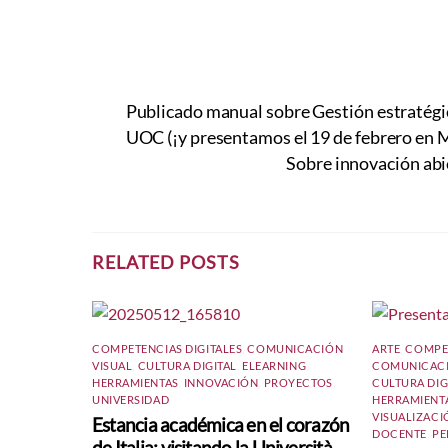
Publicado manual sobre Gestión estratégic
UOC (¡y presentamos el 19 de febrero en 
Sobre innovación abie
RELATED POSTS
COMPETENCIAS DIGITALES
,
COMUNICACIÓN
ARTE
,
COMPET
VISUAL
,
CULTURA DIGITAL
,
ELEARNING
,
COMUNICACI
HERRAMIENTAS
,
INNOVACIÓN
,
PROYECTOS
,
CULTURA DIG
UNIVERSIDAD
HERRAMIENT
VISUALIZACI
Estancia académica en el corazón
DOCENTE
,
PE
de Italia: visitando la Università