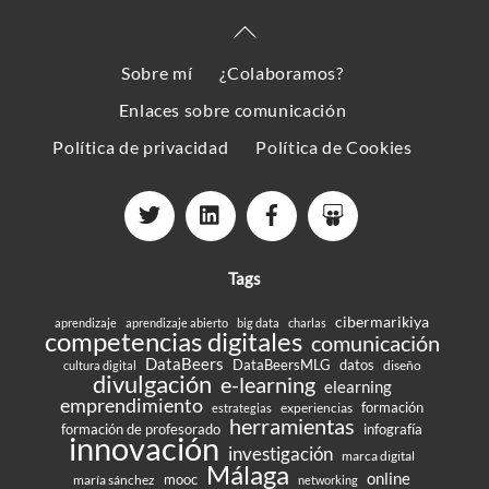
Back
To
Sobre mí
¿Colaboramos?
Top
Enlaces sobre comunicación
Política de privacidad
Política de Cookies
Tags
cibermarikiya
aprendizaje
aprendizaje abierto
big data
charlas
competencias digitales
comunicación
DataBeers
DataBeersMLG
datos
diseño
cultura digital
divulgación
e-learning
elearning
emprendimiento
formación
experiencias
estrategias
herramientas
formación de profesorado
infografía
innovación
investigación
marca digital
Málaga
online
mooc
maría sánchez
networking