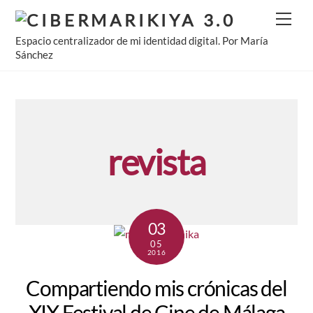
Skip
Men
to
Espacio centralizador de mi identidad digital. Por María
content
Sánchez
revista
03
05
2016
Compartiendo mis crónicas del
XIX Festival de Cine de Málaga