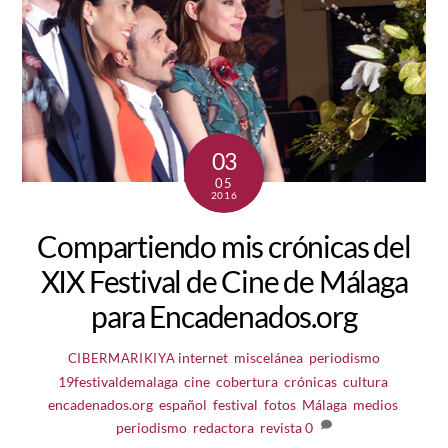
03
05
2016
Compartiendo mis crónicas del
XIX Festival de Cine de Málaga
para Encadenados.org
internet
,
miscelánea
,
periodismo
CIBERMARIKIYA
19festivaldemalaga
,
cine
,
cobertura
,
crónicas
,
cultura
,
encadenados.org
,
español
,
festival
,
fotos
,
Málaga
,
medios
,
periodismo
,
redactora
,
revista
0