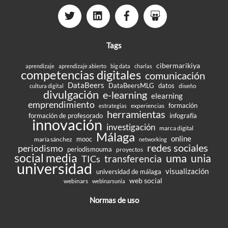
Tags
cibermarikiya
aprendizaje
aprendizaje abierto
big data
charlas
competencias digitales
comunicación
DataBeers
DataBeersMLG
datos
diseño
cultura digital
divulgación
e-learning
elearning
emprendimiento
formación
experiencias
estrategias
herramientas
formación de profesorado
infografía
innovación
investigación
marca digital
Málaga
online
mooc
maría sánchez
networking
redes sociales
periodismo
periodismouma
proyectos
social media
uma
unia
transferencia
TICs
universidad
visualización
universidad de málaga
web social
webinars
webinarsunia
Normas de uso