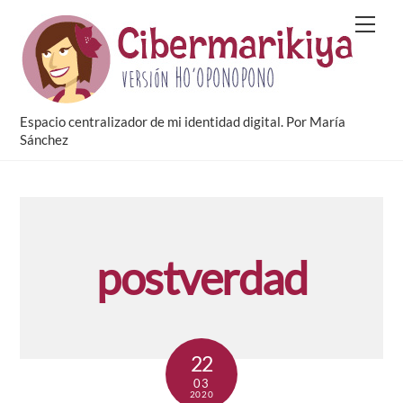
Skip
Men
to
content
Espacio centralizador de mi identidad digital. Por María
Sánchez
postverdad
22
03
2020