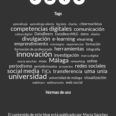
Tags
cibermarikiya
aprendizaje
aprendizaje abierto
big data
charlas
competencias digitales
comunicación
DataBeers
DataBeersMLG
datos
diseño
cultura digital
divulgación
e-learning
elearning
emprendimiento
formación
experiencias
estrategias
herramientas
formación de profesorado
infografía
innovación
investigación
marca digital
Málaga
online
mooc
maría sánchez
networking
redes sociales
periodismo
periodismouma
proyectos
social media
uma
unia
transferencia
TICs
universidad
visualización
universidad de málaga
web social
webinars
webinarsunia
Normas de uso
El contenido de este blog está publicado por María Sánchez