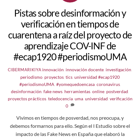
Pistas sobre desinformación y
verificación en tiempos de
cuarentena a raíz del proyecto de
aprendizaje COV-INF de
#ecap1920 #periodismoUMA
innovación
,
innovación docente
,
investigación
,
CIBERMARIKIYA
periodismo
,
proyectos
,
tics
,
universidad
#ecap1920
#periodismoUMA
,
#yomequedoencasa
,
coronavirus
,
desinformación
,
fake news
,
herramientas
,
online
,
postverdad
,
proyectos prácticos
,
teledocencia
,
uma
,
universidad
,
verificación
0
Vivimos en tiempos de posverdad, nos preocupa, y
debemos formarnos para ello. Según el I Estudio sobre el
impacto de las Fake News en España que elaboró la