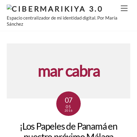
Skip
Men
to
Espacio centralizador de mi identidad digital. Por María
content
Sánchez
mar cabra
07
05
2016
¡Los Papeles de Panamá en
nuestro próximo Málaga