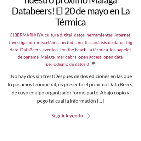
Databeers! El 20 de mayo en La
Térmica
cultura digital
,
datos
,
herramientas
,
internet
,
CIBERMARIKIYA
investigación
,
miscelánea
,
periodismo
,
tics
análisis de datos
,
big
data
,
DataBeers
,
eventos
,
j on the beach
,
la térmica
,
los papeles
de panamá
,
Málaga
,
mar cabra
,
open access
,
open data
,
periodismo de datos
0
¡No hay dos sin tres! Después de dos ediciones en las que
lo pasamos fenomenal, os presento el próximo Data Beers,
de cuyo equipo organizador formo parte. Abajo copio y
pego tal cual la información […]
Seguir leyendo