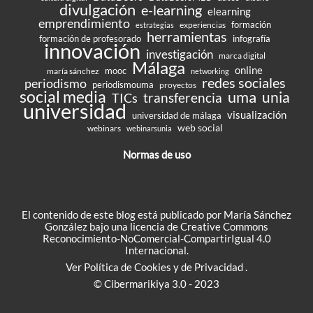
divulgación
e-learning
elearning
emprendimiento
formación
experiencias
estrategias
herramientas
formación de profesorado
infografía
innovación
investigación
marca digital
Málaga
online
mooc
maría sánchez
networking
redes sociales
periodismo
periodismouma
proyectos
social media
uma
unia
transferencia
TICs
universidad
visualización
universidad de málaga
web social
webinars
webinarsunia
Normas de uso
El contenido de este blog está publicado por María Sánchez
González bajo una
licencia de Creative Commons
Reconocimiento-NoComercial-CompartirIgual 4.0
Internacional
.
Ver
Política de Cookies
y de
Privacidad
.
© Cibermarikiya 3.0 - 2023