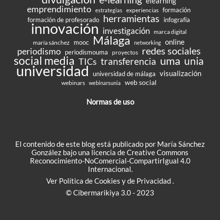
elearning
emprendimiento
formación
experiencias
estrategias
herramientas
formación de profesorado
infografía
innovación
investigación
marca digital
Málaga
online
mooc
maría sánchez
networking
redes sociales
periodismo
periodismouma
proyectos
social media
uma
unia
transferencia
TICs
universidad
visualización
universidad de málaga
web social
webinars
webinarsunia
Normas de uso
El contenido de este blog está publicado por María Sánchez
González bajo una
licencia de Creative Commons
Reconocimiento-NoComercial-CompartirIgual 4.0
Internacional
.
Ver
Política de Cookies
y de
Privacidad
.
© Cibermarikiya 3.0 - 2023