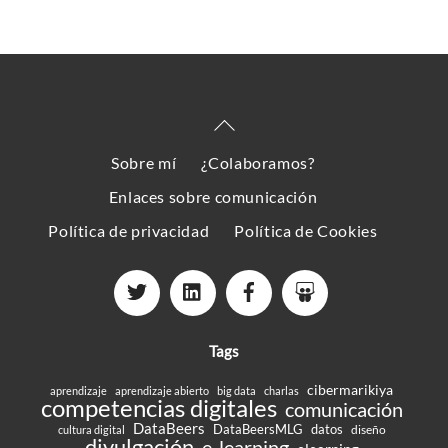
Back
To
Sobre mí
¿Colaboramos?
Top
Enlaces sobre comunicación
Política de privacidad
Política de Cookies
Tags
cibermarikiya
aprendizaje
aprendizaje abierto
big data
charlas
competencias digitales
comunicación
DataBeers
DataBeersMLG
datos
diseño
cultura digital
divulgación
e-learning