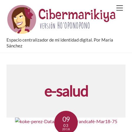
Skip
Men
to
content
Espacio centralizador de mi identidad digital. Por María
Sánchez
e-salud
09
03
2018