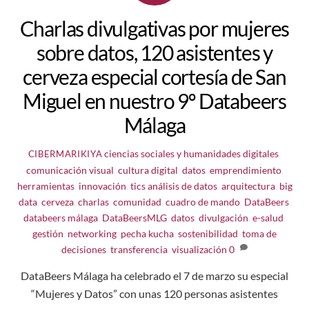
Charlas divulgativas por mujeres
sobre datos, 120 asistentes y
cerveza especial cortesía de San
Miguel en nuestro 9º Databeers
Málaga
ciencias sociales y humanidades digitales
,
CIBERMARIKIYA
comunicación visual
,
cultura digital
,
datos
,
emprendimiento
,
herramientas
,
innovación
,
tics
análisis de datos
,
arquitectura
,
big
data
,
cerveza
,
charlas
,
comunidad
,
cuadro de mando
,
DataBeers
,
databeers málaga
,
DataBeersMLG
,
datos
,
divulgación
,
e-salud
,
gestión
,
networking
,
pecha kucha
,
sostenibilidad
,
toma de
decisiones
,
transferencia
,
visualización
0
DataBeers Málaga ha celebrado el 7 de marzo su especial
“Mujeres y Datos” con unas 120 personas asistentes