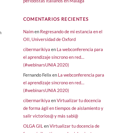
periodistas italianos en Málaga
COMENTARIOS RECIENTES
,
Naim
en
Regresando de mi estancia en el
n
OII, Universidad de Oxford
cibermarikiya
en
La webconferencia para
el aprendizaje síncrono en red…
(#webinarsUNIA 2020)
Fernando Felix
en
La webconferencia para
el aprendizaje síncrono en red…
(#webinarsUNIA 2020)
cibermarikiya
en
Virtualizar tu docencia
de forma ágil en tiempos de aislamiento y
salir victorios@ y más sabi@
OLGA GIL
en
Virtualizar tu docencia de