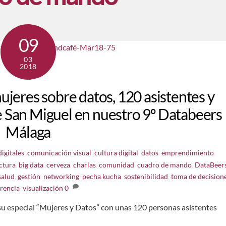
09
03
2018
ujeres sobre datos, 120 asistentes y
de San Miguel en nuestro 9º Databeers
Málaga
igitales
,
comunicación visual
,
cultura digital
,
datos
,
emprendimiento
,
ctura
,
big data
,
cerveza
,
charlas
,
comunidad
,
cuadro de mando
,
DataBeer
salud
,
gestión
,
networking
,
pecha kucha
,
sostenibilidad
,
toma de decision
erencia
,
visualización
0
u especial “Mujeres y Datos” con unas 120 personas asistentes