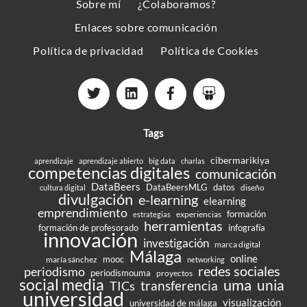
Sobre mí
¿Colaboramos?
Top
Enlaces sobre comunicación
Política de privacidad
Política de Cookies
Tags
cibermarikiya
aprendizaje
aprendizaje abierto
big data
charlas
competencias digitales
comunicación
DataBeers
DataBeersMLG
datos
diseño
cultura digital
divulgación
e-learning
elearning
emprendimiento
formación
experiencias
estrategias
herramientas
formación de profesorado
infografía
innovación
investigación
marca digital
Málaga
online
mooc
maría sánchez
networking
redes sociales
periodismo
periodismouma
proyectos
social media
uma
unia
transferencia
TICs
universidad
visualización
universidad de málaga