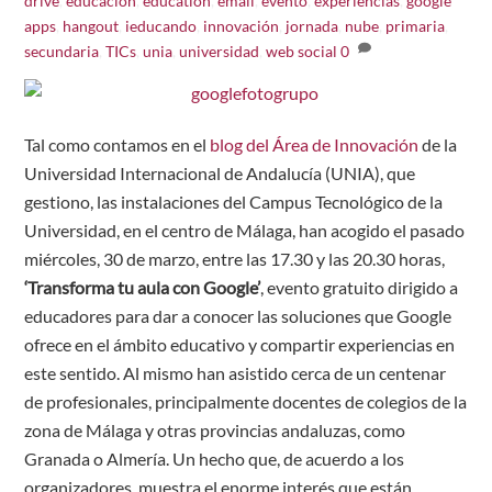
drive
,
educación
,
education
,
email
,
evento
,
experiencias
,
google
apps
,
hangout
,
ieducando
,
innovación
,
jornada
,
nube
,
primaria
,
secundaria
,
TICs
,
unia
,
universidad
,
web social
0
Tal como contamos en el
blog del Área de Innovación
de la
Universidad Internacional de Andalucía (UNIA), que
gestiono, las instalaciones del Campus Tecnológico de la
Universidad, en el centro de Málaga, han acogido el pasado
miércoles, 30 de marzo, entre las 17.30 y las 20.30 horas,
‘Transforma tu aula con Google’
, evento gratuito dirigido a
educadores para dar a conocer las soluciones que Google
ofrece en el ámbito educativo y compartir experiencias en
este sentido. Al mismo han asistido cerca de un centenar
de profesionales, principalmente docentes de colegios de la
zona de Málaga y otras provincias andaluzas, como
Granada o Almería. Un hecho que, de acuerdo a los
organizadores, muestra el enorme interés que están