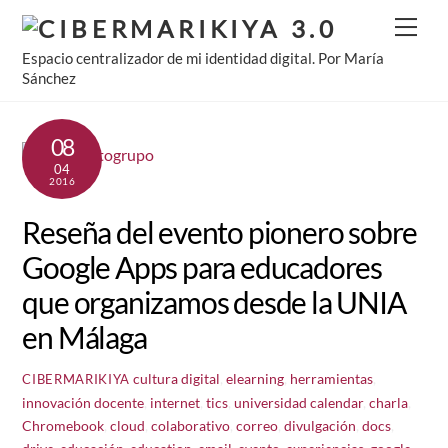
Skip
Men
to
Espacio centralizador de mi identidad digital. Por María
content
Sánchez
08
04
2016
Reseña del evento pionero sobre
Google Apps para educadores
que organizamos desde la UNIA
en Málaga
cultura digital
,
elearning
,
herramientas
,
CIBERMARIKIYA
innovación docente
,
internet
,
tics
,
universidad
calendar
,
charla
,
Chromebook
,
cloud
,
colaborativo
,
correo
,
divulgación
,
docs
,