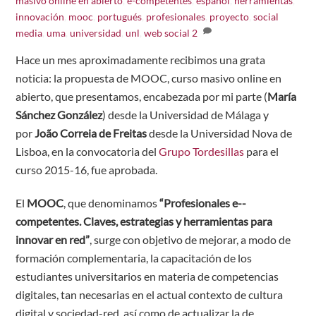
masivo online en abierto
,
e-competentes
,
español
,
herramientas
,
innovación
,
mooc
,
portugués
,
profesionales
,
proyecto
,
social
media
,
uma
,
universidad
,
unl
,
web social
2
Hace un mes aproximadamente recibimos una grata
noticia: la propuesta de MOOC, curso masivo online en
abierto, que presentamos, encabezada por mi parte (
María
Sánchez González
) desde la Universidad de Málaga y
por
João Correia de Freitas
desde la U​niversidad Nova de
Lisboa, en la convocatoria del
Grupo Tordesillas
para el
curso 2015-16, fue aprobada.
El
MOOC
, que denominamos
“Profesionales e-­
competentes. Claves, estrategias y herramientas para
innovar en red”
,
surge con objetivo de mejorar, a modo de
formación complementaria, la capacitación de los
estudiantes universitarios en materia de competencias
digitales, tan necesarias en el actual contexto de cultura
digital y sociedad-red, así como de actualizar la de