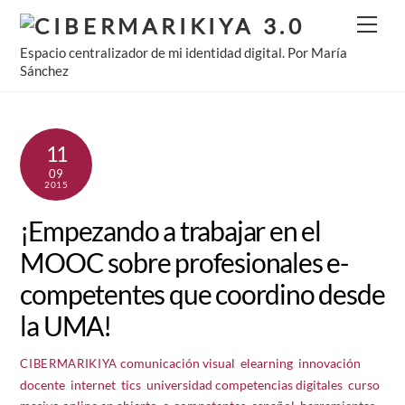
Skip
Men
to
Espacio centralizador de mi identidad digital. Por María
content
Sánchez
11
09
2015
¡Empezando a trabajar en el
MOOC sobre profesionales e-
competentes que coordino desde
la UMA!
comunicación visual
,
elearning
,
innovación
CIBERMARIKIYA
docente
,
internet
,
tics
,
universidad
competencias digitales
,
curso