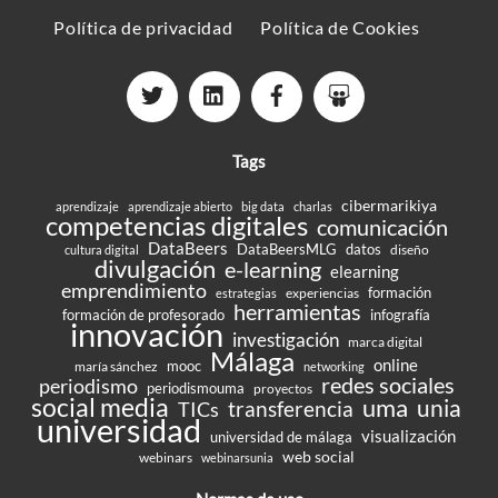
Política de privacidad
Política de Cookies
Tags
cibermarikiya
aprendizaje
aprendizaje abierto
big data
charlas
competencias digitales
comunicación
DataBeers
DataBeersMLG
datos
diseño
cultura digital
divulgación
e-learning
elearning
emprendimiento
formación
experiencias
estrategias
herramientas
formación de profesorado
infografía
innovación
investigación
marca digital
Málaga
online
mooc
maría sánchez
networking
redes sociales
periodismo
periodismouma
proyectos
social media
uma
unia
transferencia
TICs
universidad
visualización
universidad de málaga
web social
webinars
webinarsunia