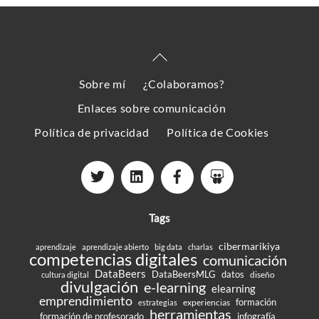
Back
To
Sobre mí
¿Colaboramos?
Top
Enlaces sobre comunicación
Política de privacidad
Política de Cookies
Tags
cibermarikiya
aprendizaje
aprendizaje abierto
big data
charlas
competencias digitales
comunicación
DataBeers
DataBeersMLG
datos
diseño
cultura digital
divulgación
e-learning
elearning
emprendimiento
formación
experiencias
estrategias
herramientas
formación de profesorado
infografía