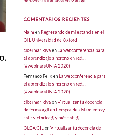
periodistas italianos en Málaga
COMENTARIOS RECIENTES
Naim
en
Regresando de mi estancia en el
OII, Universidad de Oxford
cibermarikiya
en
La webconferencia para
o,
el aprendizaje síncrono en red…
(#webinarsUNIA 2020)
Fernando Felix
en
La webconferencia para
el aprendizaje síncrono en red…
,
(#webinarsUNIA 2020)
cibermarikiya
en
Virtualizar tu docencia
de forma ágil en tiempos de aislamiento y
salir victorios@ y más sabi@
OLGA GIL
en
Virtualizar tu docencia de