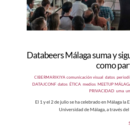
Databeers Málaga suma y sigu
como part
comunicación visual
,
datos
,
period
CIBERMARIKIYA
DATAJCONF
,
datos
,
ÉTICA
,
medios
,
MEETUP MÁLAG
PRIVACIDAD
,
uma
,
un
El 1 y el 2 de julio se ha celebrado en Málaga 
Universidad de Málaga, a través del