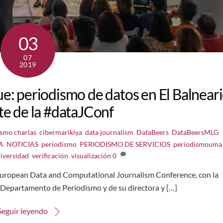
03
07
2019
e: periodismo de datos en El Balneari
e de la #dataJConf
ismo
charlas
,
cibermarikiya
,
data journalism
,
DataBeers
,
DataBeersMLG
,
A
,
NOTICIAS
,
periodismo
,
PERIODISMO DE SERVICIOS
,
periodismouma
iversidad
,
verificación
,
visualización
0
la European Data and Computational Journalism Conference, con la
 Departamento de Periodismo y de su directora y […]
Seguir leyendo