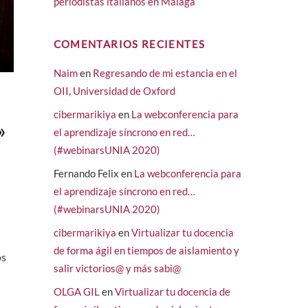
periodistas italianos en Málaga
COMENTARIOS RECIENTES
Naim
en
Regresando de mi estancia en el
OII, Universidad de Oxford
cibermarikiya
en
La webconferencia para
»
el aprendizaje síncrono en red…
(#webinarsUNIA 2020)
Fernando Felix
en
La webconferencia para
el aprendizaje síncrono en red…
(#webinarsUNIA 2020)
cibermarikiya
en
Virtualizar tu docencia
de forma ágil en tiempos de aislamiento y
os
salir victorios@ y más sabi@
OLGA GIL
en
Virtualizar tu docencia de