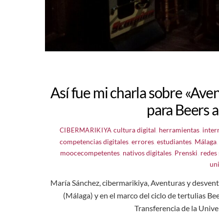
Así fue mi charla sobre «Ave
para Beers 
cultura digital
,
herramientas
,
inter
CIBERMARIKIYA
competencias digitales
,
errores
,
estudiantes
,
Málaga
moocecompetentes
,
nativos digitales
,
Prenski
,
redes 
un
María Sánchez, cibermarikiya, Aventuras y desventu
(Málaga) y en el marco del ciclo de tertulias Be
Transferencia de la Univ