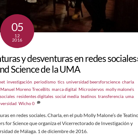
05
12
2016
nturas y desventuras en redes sociales
and Science de la UMA
net
,
investigación
,
periodismo
,
tics
,
universidad
beersforscience
,
charla
,
,
Manuel Moreno TreceBits
,
marca digital
,
Microsiervos
,
molly malone's
,
sociales
,
residentes digitales
,
social media
,
teatinos
,
transferencia
,
uma
,
iversidad
,
Wicho
0
ras en redes sociales. Charla, en el pub Molly Malone’s de Teatin
ers for Science que organiza el Vicerrectorado de Investigación y
ersidad de Málaga. 1 de diciembre de 2016.