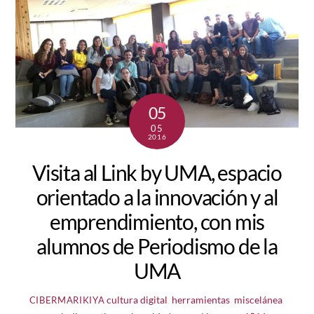
05
05
2016
Visita al Link by UMA, espacio
orientado a la innovación y al
emprendimiento, con mis
alumnos de Periodismo de la
UMA
cultura digital
,
herramientas
,
miscelánea
,
CIBERMARIKIYA