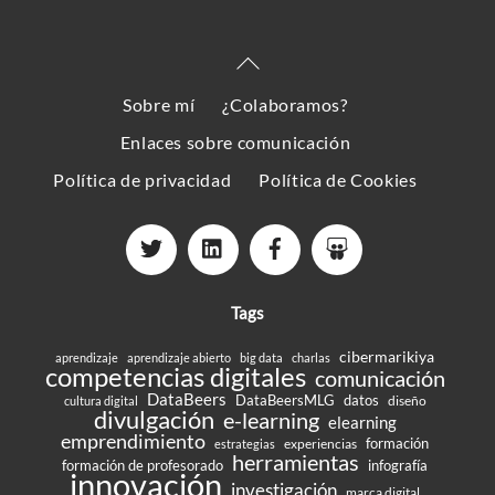
Back
To
Sobre mí
¿Colaboramos?
Top
Enlaces sobre comunicación
Política de privacidad
Política de Cookies
Tags
cibermarikiya
aprendizaje
aprendizaje abierto
big data
charlas
competencias digitales
comunicación
DataBeers
DataBeersMLG
datos
diseño
cultura digital
divulgación
e-learning
elearning
emprendimiento
formación
experiencias
estrategias
herramientas
formación de profesorado
infografía
innovación
investigación
marca digital