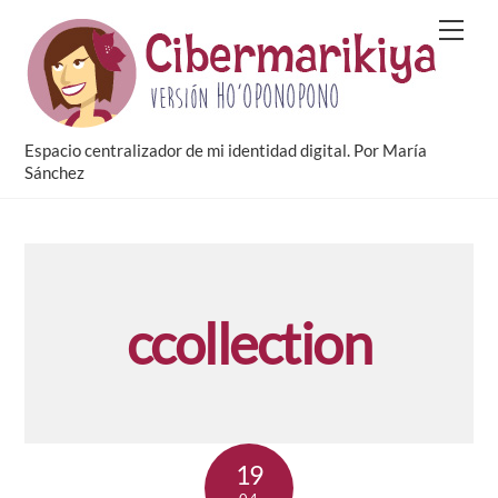
Skip
Men
to
content
Espacio centralizador de mi identidad digital. Por María
Sánchez
ccollection
19