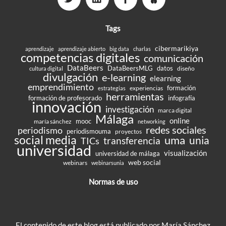
Tags
cibermarikiya
aprendizaje
aprendizaje abierto
big data
charlas
competencias digitales
comunicación
DataBeers
DataBeersMLG
datos
diseño
cultura digital
divulgación
e-learning
elearning
emprendimiento
formación
experiencias
estrategias
herramientas
formación de profesorado
infografía
innovación
investigación
marca digital
Málaga
online
mooc
maría sánchez
networking
redes sociales
periodismo
periodismouma
proyectos
social media
uma
unia
transferencia
TICs
universidad
visualización
universidad de málaga
web social
webinars
webinarsunia
Normas de uso
El contenido de este blog está publicado por María Sánchez