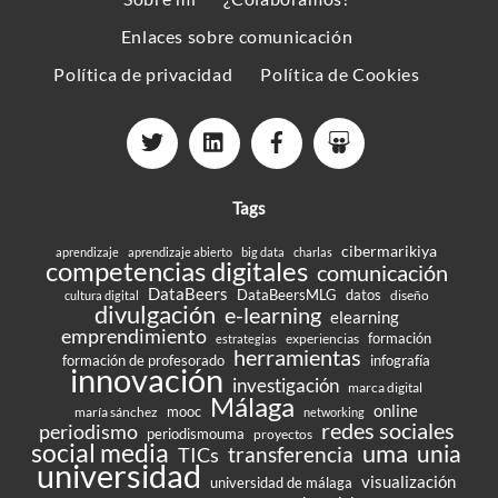
Enlaces sobre comunicación
Política de privacidad
Política de Cookies
Tags
cibermarikiya
aprendizaje
aprendizaje abierto
big data
charlas
competencias digitales
comunicación
DataBeers
DataBeersMLG
datos
diseño
cultura digital
divulgación
e-learning
elearning
emprendimiento
formación
experiencias
estrategias
herramientas
formación de profesorado
infografía
innovación
investigación
marca digital
Málaga
online
mooc
maría sánchez
networking
redes sociales
periodismo
periodismouma
proyectos
social media
uma
unia
transferencia
TICs
universidad
visualización
universidad de málaga