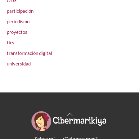
ODS
participación
periodismo
proyectos
tics
transformación digital
universidad
Back
To
Top
Sobre mí
¿Colaboramos?