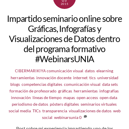
05
2015
Impartido seminario online sobre
Gráficas, Infografías y
Visualizaciones de Datos dentro
del programa formativo
#WebinarsUNIA
comunicación visual
,
datos
,
elearning
,
CIBERMARIKIYA
herramientas
,
innovación docente
,
internet
,
tics
,
universidad
blogs
,
competencias digitales
,
comunicación visual
,
data sets
,
formación de profesorado
,
gráficas
,
herramientas
,
infografías
,
innovación
,
líneas de tiempo
,
mapas
,
open access
,
open data
,
periodismo de datos
,
pósters digitales
,
seminarios virtuales
,
social media
,
TICs
,
transparencia
,
visualizaciones de datos
,
web
social
,
webinarsunia
0
Post sobre mi experiencia impartiendo uno de los