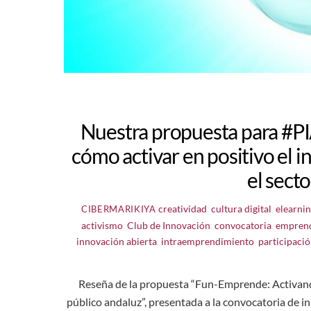
Nuestra propuesta para #
cómo activar en positivo el 
el sect
creatividad
,
cultura digital
,
elearni
CIBERMARIKIYA
activismo
,
Club de Innovación
,
convocatoria
,
empren
innovación abierta
,
intraemprendimiento
,
participaci
Reseña de la propuesta “Fun-Emprende: Activando
público andaluz”, presentada a la convocatoria de