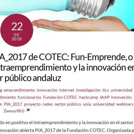
22
02
2018
PIA_2017 de COTEC: Fun-Emprende, o
intraemprendimiento y la innovación e
or público andaluz
ng
,
emprendimiento
,
innovación
,
internet
,
investigación
,
tics
,
universidad
dimiento
,
funcionarios
,
Fundación COTEC
,
hackcamp
,
IAAP
,
innovación
,
ón
,
PIA_2017
,
proyecto
,
redes
,
sector público
,
unia
,
universidad
,
webinars
Zemos98
0
 en positivo el intraemprendimiento y la innovación en el sector
 innovación abierta PIA_2017 de la Fundación COTEC. Organizada 