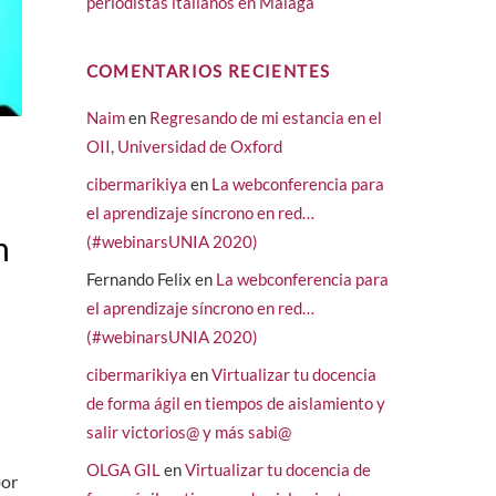
periodistas italianos en Málaga
COMENTARIOS RECIENTES
Naim
en
Regresando de mi estancia en el
OII, Universidad de Oxford
cibermarikiya
en
La webconferencia para
el aprendizaje síncrono en red…
n
(#webinarsUNIA 2020)
Fernando Felix
en
La webconferencia para
el aprendizaje síncrono en red…
(#webinarsUNIA 2020)
cibermarikiya
en
Virtualizar tu docencia
,
de forma ágil en tiempos de aislamiento y
salir victorios@ y más sabi@
OLGA GIL
en
Virtualizar tu docencia de
por