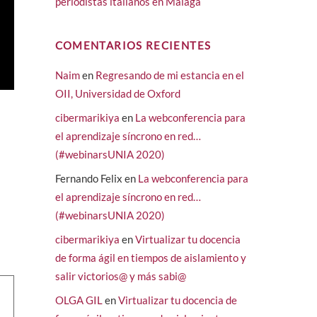
periodistas italianos en Málaga
COMENTARIOS RECIENTES
Naim
en
Regresando de mi estancia en el
OII, Universidad de Oxford
cibermarikiya
en
La webconferencia para
el aprendizaje síncrono en red…
(#webinarsUNIA 2020)
Fernando Felix
en
La webconferencia para
el aprendizaje síncrono en red…
(#webinarsUNIA 2020)
cibermarikiya
en
Virtualizar tu docencia
de forma ágil en tiempos de aislamiento y
salir victorios@ y más sabi@
OLGA GIL
en
Virtualizar tu docencia de