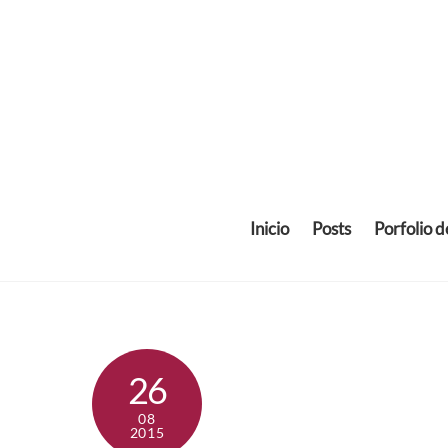
Skip
to
content
Inicio
Posts
Porfolio 
26
08
2015