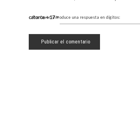
catorce + 17 =
Por favor, introduce una respuesta en dígitos: