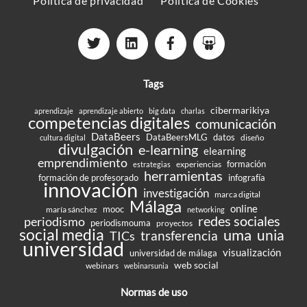
Política de privacidad
Política de Cookies
Tags
cibermarikiya
aprendizaje
aprendizaje abierto
big data
charlas
competencias digitales
comunicación
DataBeers
DataBeersMLG
datos
diseño
cultura digital
divulgación
e-learning
elearning
emprendimiento
formación
experiencias
estrategias
herramientas
formación de profesorado
infografía
innovación
investigación
marca digital
Málaga
online
mooc
maría sánchez
networking
redes sociales
periodismo
periodismouma
proyectos
social media
uma
unia
transferencia
TICs
universidad
visualización
universidad de málaga
web social
webinars
webinarsunia
Normas de uso