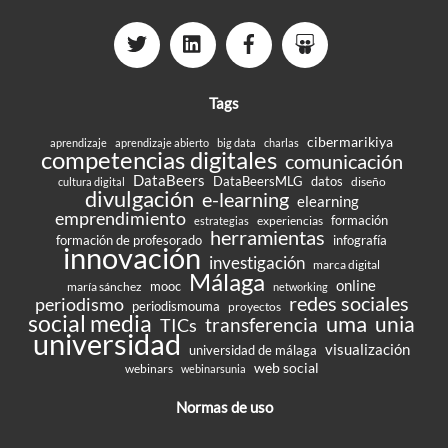
Tags
cibermarikiya
aprendizaje
aprendizaje abierto
big data
charlas
competencias digitales
comunicación
DataBeers
DataBeersMLG
datos
diseño
cultura digital
divulgación
e-learning
elearning
emprendimiento
formación
experiencias
estrategias
herramientas
formación de profesorado
infografía
innovación
investigación
marca digital
Málaga
online
mooc
maría sánchez
networking
redes sociales
periodismo
periodismouma
proyectos
social media
uma
unia
transferencia
TICs
universidad
visualización
universidad de málaga
web social
webinars
webinarsunia
Normas de uso