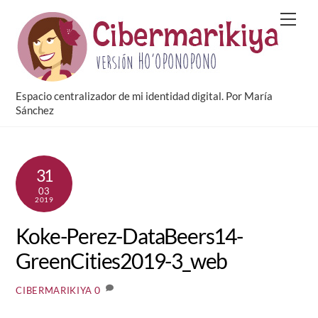
Skip
Men
to
content
Espacio centralizador de mi identidad digital. Por María
Sánchez
31
03
2019
Koke-Perez-DataBeers14-
GreenCities2019-3_web
0
CIBERMARIKIYA