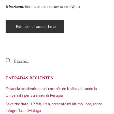
tres × uno =
Por favor, introduce una respuesta en dígitos:
ENTRADAS RECIENTES
Estancia académica en el corazón de Italia: visitando la
Università per Stranieri di Perugia
Save the date: 19 feb, 19 h, presento mi último libro, sobre
infografía, en Málaga