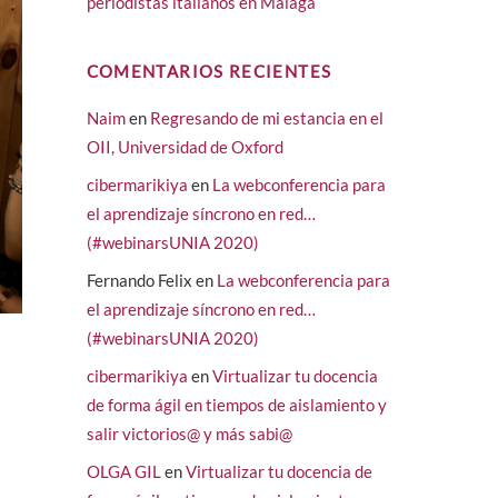
periodistas italianos en Málaga
COMENTARIOS RECIENTES
Naim
en
Regresando de mi estancia en el
OII, Universidad de Oxford
cibermarikiya
en
La webconferencia para
el aprendizaje síncrono en red…
(#webinarsUNIA 2020)
Fernando Felix
en
La webconferencia para
el aprendizaje síncrono en red…
(#webinarsUNIA 2020)
cibermarikiya
en
Virtualizar tu docencia
de forma ágil en tiempos de aislamiento y
salir victorios@ y más sabi@
OLGA GIL
en
Virtualizar tu docencia de