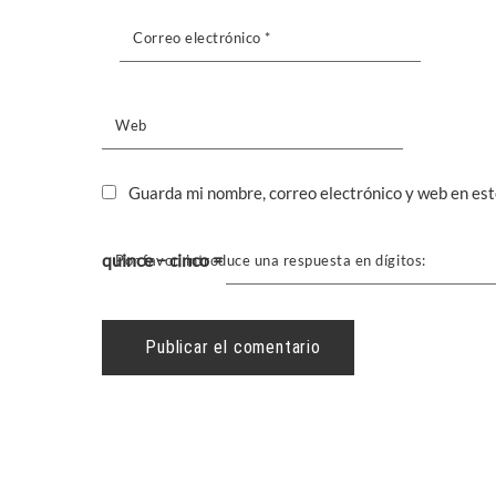
Correo electrónico
*
Web
Guarda mi nombre, correo electrónico y web en es
quince − cinco =
Por favor, introduce una respuesta en dígitos: