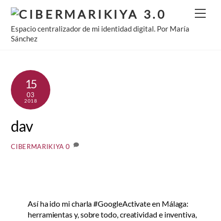
Skip
Men
to
Espacio centralizador de mi identidad digital. Por María
content
Sánchez
15
03
2018
dav
0
CIBERMARIKIYA
Así ha ido mi charla #GoogleActivate en Málaga:
herramientas y, sobre todo, creatividad e inventiva,