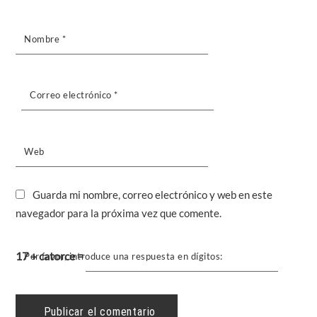
Nombre
*
Correo electrónico
*
Web
Guarda mi nombre, correo electrónico y web en este
navegador para la próxima vez que comente.
17 + catorce =
Por favor, introduce una respuesta en dígitos: