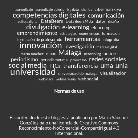
cibermarikiya
aprendizaje
aprendizaje abierto
big data
charlas
competencias digitales
comunicación
DataBeers
DataBeersMLG
datos
diseño
cultura digital
divulgación
e-learning
elearning
emprendimiento
formación
experiencias
estrategias
herramientas
formación de profesorado
infografía
innovación
investigación
marca digital
Málaga
online
mooc
maría sánchez
networking
redes sociales
periodismo
periodismouma
proyectos
social media
uma
unia
transferencia
TICs
universidad
visualización
universidad de málaga
web social
webinars
webinarsunia
Normas de uso
El contenido de este blog está publicado por María Sánchez
González bajo una
licencia de Creative Commons
Reconocimiento-NoComercial-CompartirIgual 4.0
Internacional
.