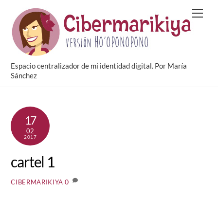
Skip
Men
to
content
Espacio centralizador de mi identidad digital. Por María
Sánchez
17
02
2017
cartel 1
0
CIBERMARIKIYA