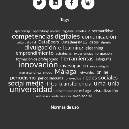
Tags
cibermarikiya
aprendizaje
aprendizaje abierto
big data
charlas
competencias digitales
comunicación
DataBeers
DataBeersMLG
datos
diseño
cultura digital
divulgación
e-learning
elearning
emprendimiento
formación
experiencias
estrategias
herramientas
formación de profesorado
infografía
innovación
investigación
marca digital
Málaga
online
mooc
maría sánchez
networking
redes sociales
periodismo
periodismouma
proyectos
social media
uma
unia
transferencia
TICs
universidad
visualización
universidad de málaga
web social
webinars
webinarsunia
Normas de uso