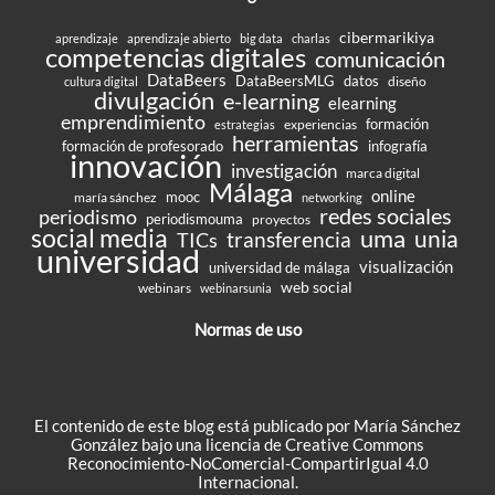
cibermarikiya
aprendizaje
aprendizaje abierto
big data
charlas
competencias digitales
comunicación
DataBeers
DataBeersMLG
datos
diseño
cultura digital
divulgación
e-learning
elearning
emprendimiento
formación
experiencias
estrategias
herramientas
formación de profesorado
infografía
innovación
investigación
marca digital
Málaga
online
mooc
maría sánchez
networking
redes sociales
periodismo
periodismouma
proyectos
social media
uma
unia
transferencia
TICs
universidad
visualización
universidad de málaga
web social
webinars
webinarsunia
Normas de uso
El contenido de este blog está publicado por María Sánchez
González bajo una
licencia de Creative Commons
Reconocimiento-NoComercial-CompartirIgual 4.0
Internacional
.