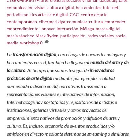
arte
,
ciencias sociales y humanidades digitales
,
CIBERMARIKIYA
comunicación visual
,
cultura digital
,
herramientas
,
internet
,
periodismo
,
tics
arte
,
arte digital
,
CAC
,
centro de arte
contemporáneo
,
cibermarikiya
,
comunicar
,
cultura
,
emprender
,
emprendimiento
,
innovar
,
interacción
,
Málaga
,
marca digital
,
maría sánchez
,
Mark Ryden
,
participación
,
redes sociales
,
social
media
,
workshop
0
La
transformación digital
, con el auge de nuevas tecnologías y
herramientas en red, también ha llegado al
mundo del arte y de
la cultura
. Al tiempo que somos testigos de
innovadoras
prácticas de arte digital
mediante, por ejemplo, realidad
aumentada o diseño en 3d, narrativas transmedia o
representaciones visuales e interactivas de información,
Internet acoge hoy portafolios y repositorios de artistas e
instituciones, galerías virtuales y otros proyectos de
emprendimiento nativos de promoción y difusión de arte y
cultura. Es, incluso, escenario de eventos producidos y/o
emitidos en directo mediante sistemas de streaming o similares