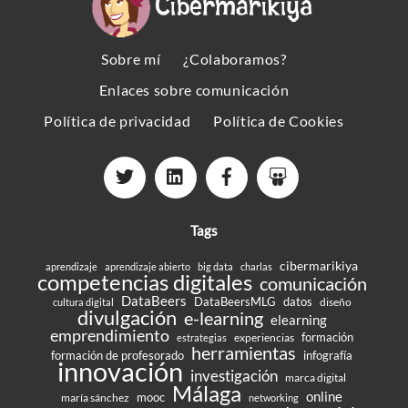
To
Top
Sobre mí
¿Colaboramos?
Enlaces sobre comunicación
Política de privacidad
Política de Cookies
Tags
cibermarikiya
aprendizaje
aprendizaje abierto
big data
charlas
competencias digitales
comunicación
DataBeers
DataBeersMLG
datos
diseño
cultura digital
divulgación
e-learning
elearning
emprendimiento
formación
experiencias
estrategias
herramientas
formación de profesorado
infografía
innovación
investigación
marca digital
Málaga
online
mooc
maría sánchez
networking