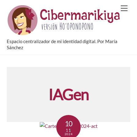
Skip
Men
to
content
Espacio centralizador de mi identidad digital. Por María
Sánchez
IAGen
10
11
2024