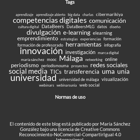
Tags
cibermarikiya
aprendizaje
aprendizaje abierto
big data
charlas
competencias digitales
comunicación
DataBeers
DataBeersMLG
datos
diseño
cultura digital
divulgación
e-learning
elearning
emprendimiento
formación
experiencias
estrategias
herramientas
formación de profesorado
infografía
innovación
investigación
marca digital
Málaga
online
mooc
maría sánchez
networking
redes sociales
periodismo
periodismouma
proyectos
social media
uma
unia
transferencia
TICs
universidad
visualización
universidad de málaga
web social
webinars
webinarsunia
Normas de uso
El contenido de este blog está publicado por María Sánchez
González bajo una
licencia de Creative Commons
Reconocimiento-NoComercial-CompartirIgual 4.0
Internacional
.