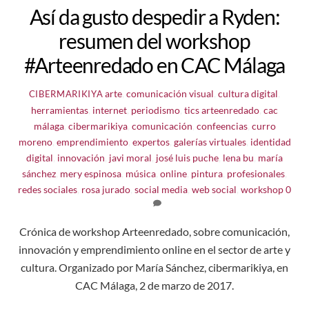
Así da gusto despedir a Ryden:
resumen del workshop
#Arteenredado en CAC Málaga
arte
,
comunicación visual
,
cultura digital
,
CIBERMARIKIYA
herramientas
,
internet
,
periodismo
,
tics
arteenredado
,
cac
málaga
,
cibermarikiya
,
comunicación
,
confeencias
,
curro
moreno
,
emprendimiento
,
expertos
,
galerías virtuales
,
identidad
digital
,
innovación
,
javi moral
,
josé luis puche
,
lena bu
,
maría
sánchez
,
mery espinosa
,
música
,
online
,
pintura
,
profesionales
,
redes sociales
,
rosa jurado
,
social media
,
web social
,
workshop
0
Crónica de workshop Arteenredado, sobre comunicación,
innovación y emprendimiento online en el sector de arte y
cultura. Organizado por María Sánchez, cibermarikiya, en
CAC Málaga, 2 de marzo de 2017.