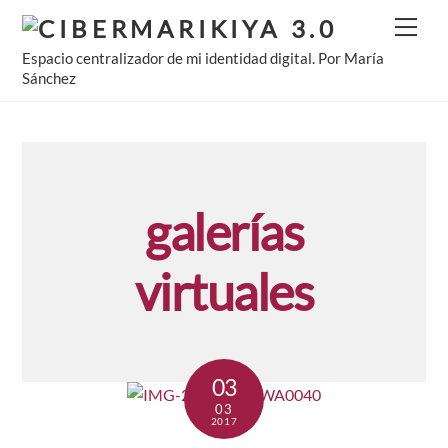
Skip
Men
to
Espacio centralizador de mi identidad digital. Por María
content
Sánchez
galerías
virtuales
03
03
2017