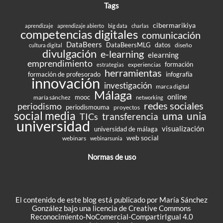
Tags
cibermarikiya
aprendizaje
aprendizaje abierto
big data
charlas
competencias digitales
comunicación
DataBeers
DataBeersMLG
datos
diseño
cultura digital
divulgación
e-learning
elearning
emprendimiento
formación
experiencias
estrategias
herramientas
formación de profesorado
infografía
innovación
investigación
marca digital
Málaga
online
mooc
maría sánchez
networking
redes sociales
periodismo
periodismouma
proyectos
social media
uma
unia
transferencia
TICs
universidad
visualización
universidad de málaga
web social
webinars
webinarsunia
Normas de uso
El contenido de este blog está publicado por María Sánchez
González bajo una
licencia de Creative Commons
Reconocimiento-NoComercial-CompartirIgual 4.0